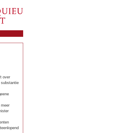
t over
e substantie
geene
) meer
ister
denten
iteenlopend