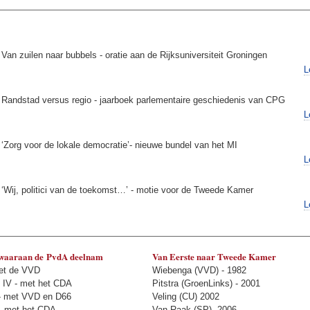
Van zuilen naar bubbels - oratie aan de Rijksuniversiteit Groningen
L
Randstad versus regio - jaarboek parlementaire geschiedenis van CPG
L
‘Zorg voor de lokale democratie’- nieuwe bundel van het MI
L
‘Wij, politici van de toekomst…’ - motie voor de Tweede Kamer
L
 waaraan de
PvdA deelnam
Van Eerste naar Tweede Kamer
met de VVD
Wiebenga
(VVD) - 1982
 IV - met het CDA
Pitstra
(GroenLinks) - 2001
 - met VVD en D66
Veling
(CU) 2002
 - met het CDA
Van Raak
(SP)- 2006