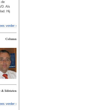
n de
VD. Als
lad. Hij
ees verder ›
Column
 & lidstaten
ees verder ›