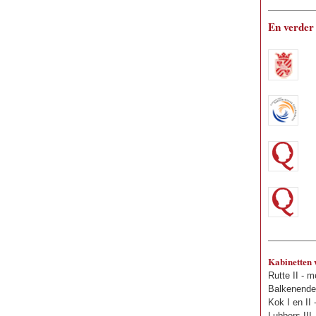
En verder
Kabinetten
Rutte II - 
Balkenende
Kok I en II
Lubbers III