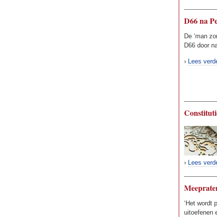
D66 na Pe
De ‘man zon
D66 door na
›
Lees verd
Constituti
›
Lees verd
Meeprate
‘Het wordt p
uitoefenen 