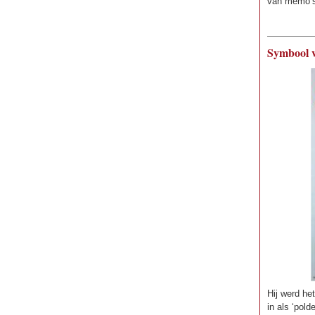
van memo’s 
Symbool v
Hij werd he
in als ‘pold