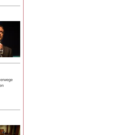
verwege
en