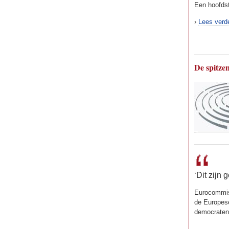
Een hoofds
›
Lees verd
De spitze
‘Dit zijn
Eurocommiss
de Europese
democraten 