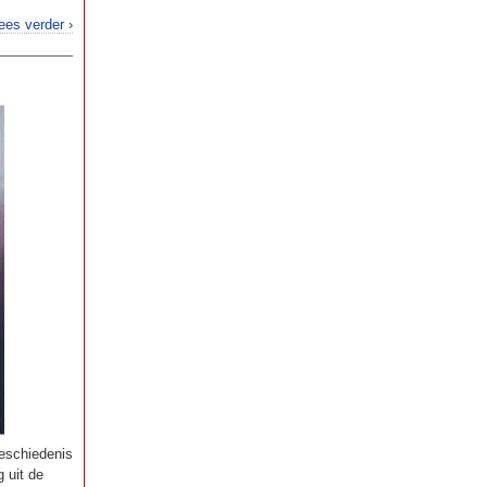
ees verder ›
eschiedenis
g uit de