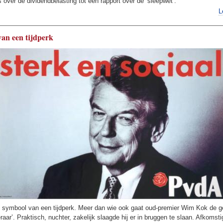
over de dividendbelasting tot een rapport over de ‘sleepwet’.
L
an een tijdperk
t symbool van een tijdperk. Meer dan wie ook gaat oud-premier Wim Kok de g
eraar’. Praktisch, nuchter, zakelijk slaagde hij er in bruggen te slaan. Afkomsti