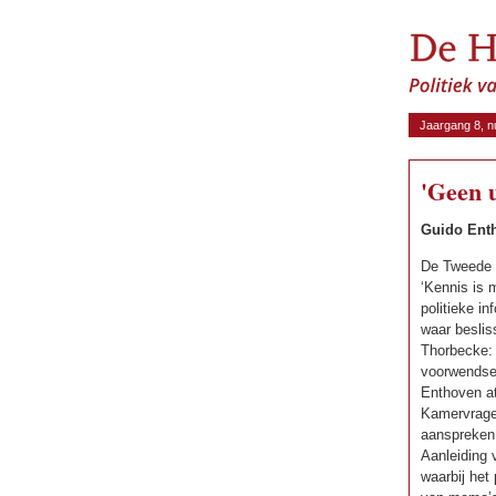
Jaargang 8, n
'Geen u
Guido Enth
De Tweede K
‘Kennis is 
politieke in
waar beslis
Thorbecke: 
voorwendsel
Enthoven at
Kamervragen
aanspreken 
Aanleiding 
waarbij het