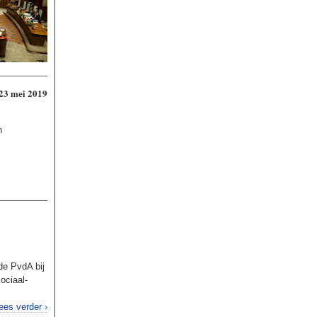
23 mei 2019
n
de PvdA bij
ociaal-
ees verder ›