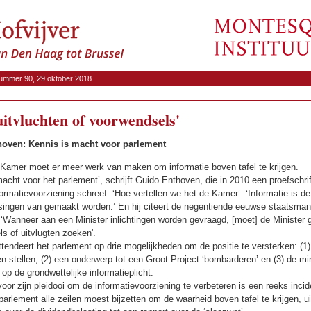
ummer 90, 29 oktober 2018
itvluchten of voorwendsels'
oven: Kennis is macht voor parlement
amer moet er meer werk van maken om informatie boven tafel te krijgen.
macht voor het parlement’, schrijft Guido Enthoven, die in 2010 een proefschrif
formatievoorziening schreef: ‘Hoe vertellen we het de Kamer’. ‘Informatie is d
singen van gemaakt worden.’ En hij citeert de negentiende eeuwse staatsman
‘Wanneer aan een Minister inlichtingen worden gevraagd, [moet] de Minister 
s of uitvlugten zoeken'.
tendeert het parlement op drie mogelijkheden om de positie te versterken: (1
 stellen, (2) een onderwerp tot een Groot Project ‘bombarderen’ en (3) de min
op de grondwettelijke informatieplicht.
voor zijn pleidooi om de informatievoorziening te verbeteren is een reeks inci
 parlement alle zeilen moest bijzetten om de waarheid boven tafel te krijgen, u