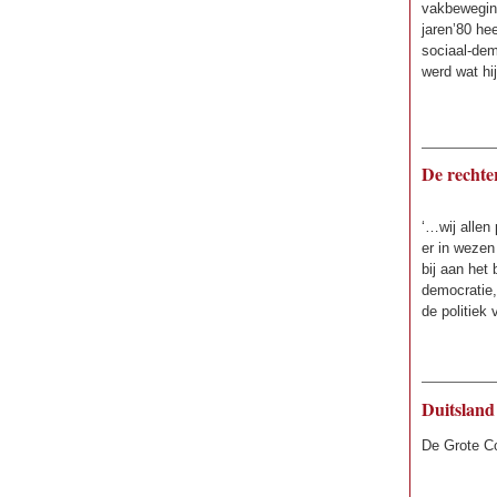
vakbeweging
jaren’80 he
sociaal-demo
werd wat hij
De rechter
‘…wij allen 
er in wezen
bij aan het
democratie, 
de politiek
Duitsland
De Grote Co