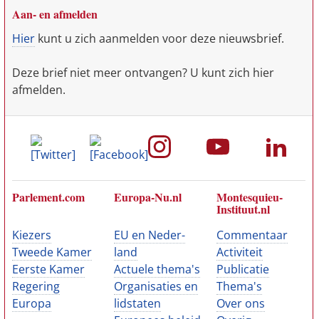
Aan- en afmelden
Hier
kunt u zich aanmelden voor deze nieuwsbrief.
Deze brief niet meer ontvangen? U kunt zich hier
afmelden.
Parle­ment.com
Europa-Nu.nl
Montes­quieu-
Insti­tuut.nl
Kiezers
EU en Neder­
Commen­taar
Tweede Kamer
land
Activiteit
Eerste Kamer
Actuele thema's
Publicatie
Regering
Organi­saties en
Thema's
Europa
lid­staten
Over ons