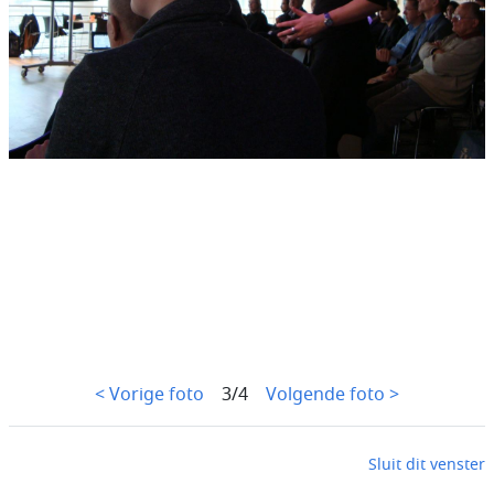
< Vorige foto
3/4
Volgende foto >
Sluit dit venster