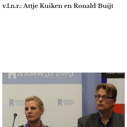
Overslaan en naar de inhoud
v.l.n.r.: Attje Kuiken en Ronald Buijt