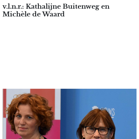
Overslaan en naar de inhoud
v.l.n.r.: Kathalijne Buitenweg en
Michèle de Waard