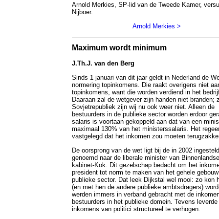
Arnold Merkies, SP-lid van de Tweede Kamer, versu
Nijboer.
Arnold Merkies >
Maximum wordt minimum
J.Th.J. van den Berg
Sinds 1 januari van dit jaar geldt in Nederland de W
normering topinkomens. Die raakt overigens niet aa
topinkomens, want die worden verdiend in het bedrij
Daaraan zal de wetgever zijn handen niet branden; 
Sovjetrepubliek zijn wij nu ook weer niet. Alleen de
bestuurders in de publieke sector worden erdoor ge
salaris is voortaan gekoppeld aan dat van een minis
maximaal 130% van het ministerssalaris. Het regeer
vastgelegd dat het inkomen zou moeten terugzakke
De oorsprong van de wet ligt bij de in 2002 ingestel
genoemd naar de liberale minister van Binnenlandse
kabinet-Kok. Dit gezelschap bedacht om het inkome
president tot norm te maken van het gehele gebouw
publieke sector. Dat leek Dijkstal wel mooi: zo kon
(en met hen de andere publieke ambtsdragers) worde
werden immers in verband gebracht met de inkome
bestuurders in het publieke domein. Tevens leverd
inkomens van politici structureel te verhogen.