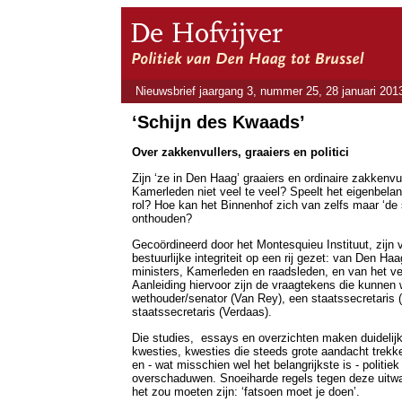
Nieuwsbrief jaargang 3, nummer 25, 28 januari 201
‘Schijn des Kwaads’
Over zakkenvullers, graaiers en politici
Zijn ‘ze in Den Haag’ graaiers en ordinaire zakkenvu
Kamerleden niet veel te veel? Speelt het eigenbelang
rol? Hoe kan het Binnenhof zich van zelfs maar ‘de
onthouden?
Gecoördineerd door het Montesquieu Instituut, zijn v
bestuurlijke integriteit op een rij gezet: van Den Ha
ministers, Kamerleden en raadsleden, en van het ve
Aanleiding hiervoor zijn de vraagtekens die kunnen 
wethouder/senator (Van Rey), een staatssecretaris
staatssecretaris (Verdaas).
Die studies, essays en overzichten maken duidelijk 
kwesties, kwesties die steeds grote aandacht trekk
en - wat misschien wel het belangrijkste is - politie
overschaduwen. Snoeiharde regels tegen deze uitwas
het zou moeten zijn: ‘fatsoen moet je doen’.