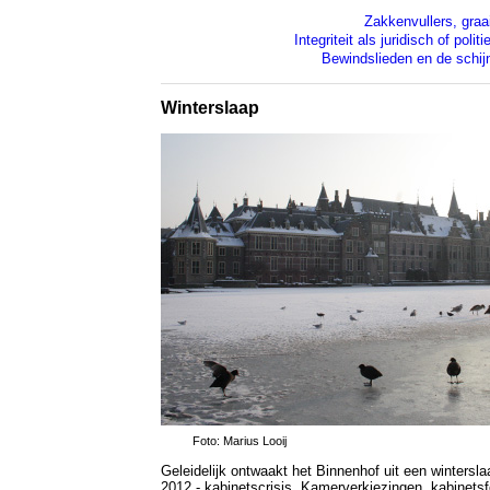
Zakkenvullers, graai
Integriteit als juridisch of poli
Bewindslieden en de schi
Winterslaap
Foto: Marius Looij
Geleidelijk ontwaakt het Binnenhof uit een wintersla
2012 - kabinetscrisis, Kamerverkiezingen, kabinetsfo