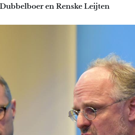
Overslaan en naar de inhoud
co Dubbelboer en Renske Leijten