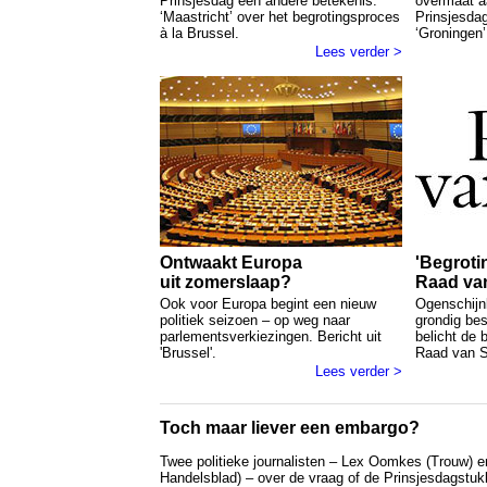
Prinsjesdag een andere betekenis.
overmaat a
‘Maastricht’ over het begrotingsproces
Prinsjesdag
à la Brussel.
‘Groningen’
Lees verder >
Ontwaakt Europa
'Begroti
uit zomerslaap?
Raad van 
Ook voor Europa begint een nieuw
Ogenschijn
politiek seizoen – op weg naar
grondig bes
parlementsverkiezingen. Bericht uit
belicht de 
'Brussel'.
Raad van S
Lees verder >
Toch maar liever een embargo?
Twee politieke journalisten – Lex Oomkes (Trouw)
Handelsblad) – over de vraag of de Prinsjesdagstu