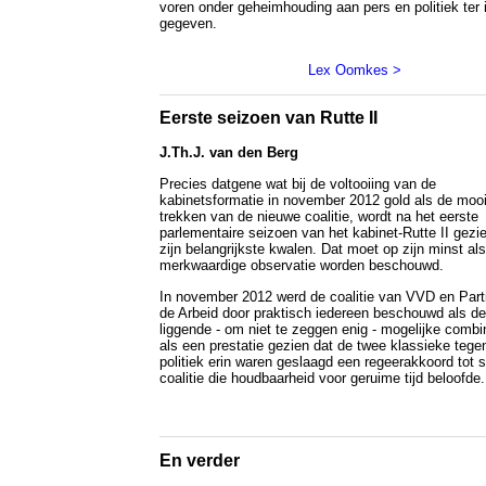
voren onder geheimhouding aan pers en politiek te
gegeven.
Lex Oomkes >
Eerste seizoen van Rutte II
J.Th.J. van den Berg
Precies datgene wat bij de voltooiing van de
kabinetsformatie in november 2012 gold als de moo
trekken van de nieuwe coalitie, wordt na het eerste
parlementaire seizoen van het kabinet-Rutte II gezi
zijn belangrijkste kwalen. Dat moet op zijn minst al
merkwaardige observatie worden beschouwd.
In november 2012 werd de coalitie van VVD en Parti
de Arbeid door praktisch iedereen beschouwd als d
liggende - om niet te zeggen enig - mogelijke combi
als een prestatie gezien dat de twee klassieke teg
politiek erin waren geslaagd een regeerakkoord tot 
coalitie die houdbaarheid voor geruime tijd beloofde.
En verder