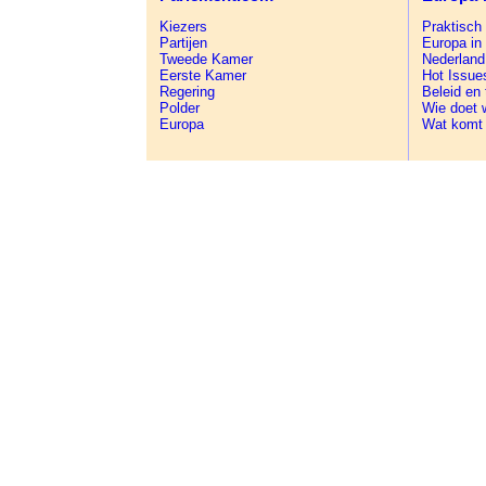
Kiezers
Praktisch
Partijen
Europa in
Tweede Kamer
Nederland
Eerste Kamer
Hot Issue
Regering
Beleid en
Polder
Wie doet 
Europa
Wat komt