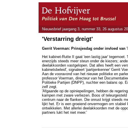
Nieuwsbrief jaargang 3, nummer 33, 26 augustus 2
'Verstarring dreigt'
Gerrit Voerman: Prinsjesdag onder invloed van 'in
Het kabinet-Rutte II gaat 'een lastig jaar' tegemoet. '
enerzijds steeds meer steun onder de kiezers; ander
deelakkoorden vastgelopen. Dat alles heeft een vers
kabinetsbeleid', signaleert 'partijenkenner' Gerrit Vo
Aan de vooravond van het nieuwe politieke en parl
professor Voerman, directeur van het Documentati
Politieke Partijen (DNPP), nuchter een balans op. En 
zelf zegt.
'Afgaande op de opiniepeilingen, hebben de regerin
kampen met zware verliezen. Boos of teleurgesteld 
centrum naar de flanken. Die onrust krijgt steeds me
lijkt het. Er is een groeiend onvermogen om stabiel 
ontwikkelen. Met allerlei deelakkoorden met de opp
partners lukt het niet meer.'