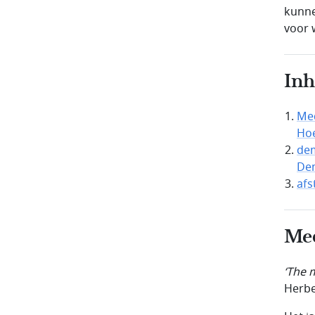
kunne
voor 
In
Me
Hoe
dem
Dem
afs
Med
‘
The 
Herbe