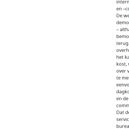
inter
en –c
De we
democ
– alt
bemoe
terug
overh
het k
kost,
over 
te me
eenvo
dagko
en de
commu
Dat d
servi
burea