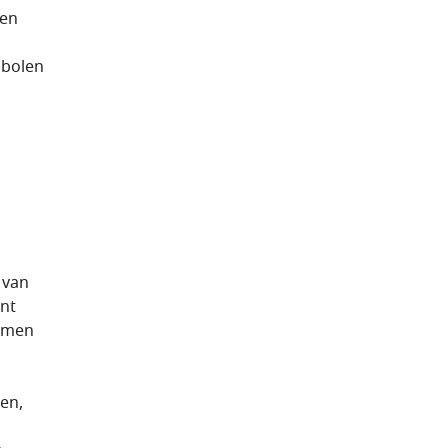
 en
mbolen
 van
unt
namen
jen,