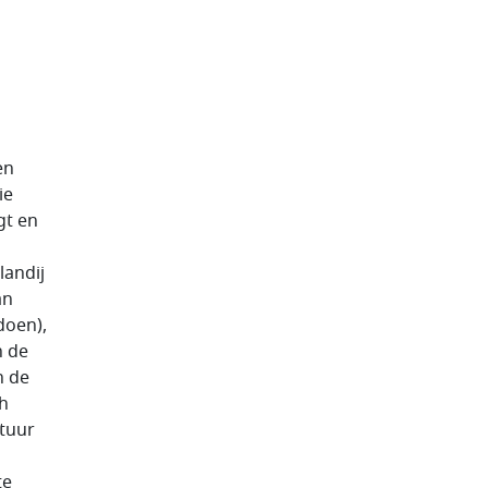
en
ie
gt en
andij
an
doen),
n de
n de
ch
stuur
te