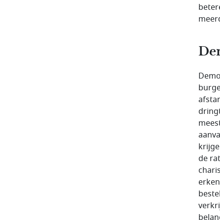
beter
meer
Dem
Democ
burger
afsta
dring
meest
aanva
krijge
de ra
chari
erken
beste
verkr
belan