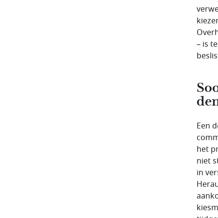
verwe
kieze
Overh
– is 
besli
Soo
de
Een d
commu
het p
niet s
in ve
Herau
aankon
kiesm