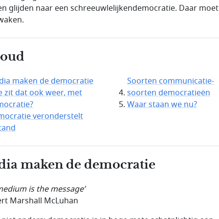
n glijden naar een schreeuwlelijkendemocratie. Daar moe
waken.
houd
dia maken de democratie
Soorten communicatie-
 zit dat ook weer, met
soorten democratieën
ocratie?
Waar staan we nu?
ocratie veronderstelt
tand
ia maken de democratie
medium is the message’
rt Marshall McLuhan