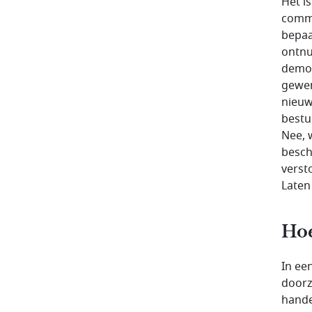
Het i
commu
bepaa
ontnu
democ
gewen
nieuw
bestu
Nee, 
besch
verst
Laten
Hoe
In ee
doorz
hande