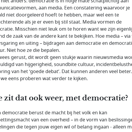
s niet anders: democratie is in hoge mate schatplichtig aan
nicatievormen, aan media. Een constatering waarvoor je
ld niet doorgeleerd hoeft te hebben, maar wel een te
chterende als je er even bij stil staat. Media vormen de
ratie. Misschien niet leuk om te horen want we zijn eigenli
d de zaak van de andere kant te bekijken. Hoe media – via 
sgaring en uiting – bijdragen aan democratie en democrat
ur. Niet hoe ze die bepalen.
wees gerust, dit wordt geen stukje waarin nieuwsmedia w
uldigd van hijgerigheid,
soundbite
cultuur, incidentbelusth
oring van het ‘goede debat’. Dat kunnen anderen veel beter.
 we eens proberen wat verder te kijken.
 zit dat ook weer, met democratie?
n democratie berust de macht bij het volk en kan
ettingsmacht van een overheid – in de vorm van beslissing
lingen die tegen jouw eigen wil of belang ingaan - alleen m