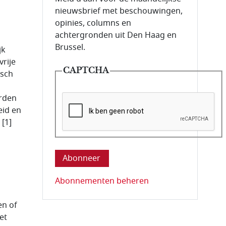
nieuwsbrief met beschouwingen,
opinies, columns en
achtergronden uit Den Haag en
Brussel.
jk
vrije
CAPTCHA
isch
orden
eid en
 [1]
Deze vraag is om te controleren dat u ee
Abonnementen beheren
en of
et