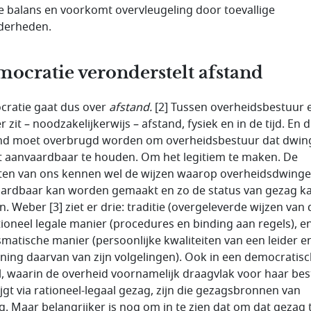
e balans en voorkomt overvleugeling door toevallige
derheden.
ocratie veronderstelt afstand
ratie gaat dus over
afstand.
[2] Tussen overheidsbestuur 
 zit – noodzakelijkerwijs – afstand, fysiek en in de tijd. En d
nd moet overbrugd worden om overheidsbestuur dat dwin
t aanvaardbaar te houden. Om het legitiem te maken. De
en van ons kennen wel de wijzen waarop overheidsdwingel
ardbaar kan worden gemaakt en zo de status van gezag k
n. Weber [3] ziet er drie: traditie (overgeleverde wijzen van 
tioneel legale manier (procedures en binding aan regels), e
smatische manier (persoonlijke kwaliteiten van een leider e
ning daarvan van zijn volgelingen). Ook in een democratis
l, waarin de overheid voornamelijk draagvlak voor haar be
ijgt via rationeel-legaal gezag, zijn die gezagsbronnen van
g. Maar belangrijker is nog om in te zien dat om dat gezag 