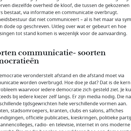
rven diezelfde overheid de kloof, die tussen de gekozenen
rs bestaat, via informatie en communicatie overbrugt.
eidsbestuur dat niet communiceert – al is het maar via sy
ten dode op geschreven. Uitleg over wat er gebeurt en hoe
ssingen tot stand komen is wezenlijk voor de aanvaarding.
rten communicatie- soorten
mocratieën
emocratie veronderstelt afstand en die afstand moet via
nicatie worden overbrugd. Hoe doe je dat? Dat is de kern
robleem waarvoor iedere democratie zich gesteld ziet. Je k
teeds bij iedere kiezer zelf langs. Er zijn media nodig. Die 
rschillende tijdsgewrichten hele verschillende vormen aan.
ten, stadsomroepers, kranten, clubs en salons, affiches
digingen, officiële publicaties, kieskringen, politieke parti
annencolleges, radio- en televisie, internet in ons moderne