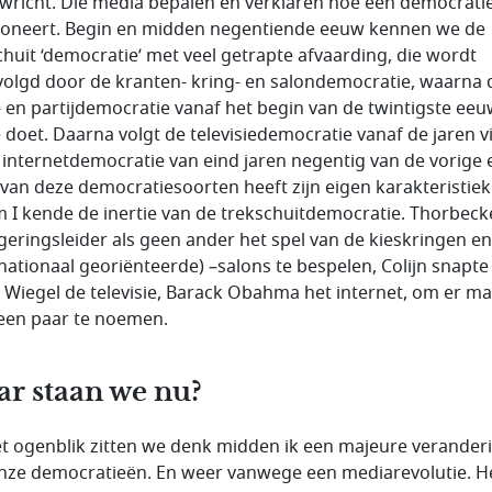
ewricht. Die media bepalen en verklaren hoe een democrati
ioneert. Begin en midden negentiende eeuw kennen we de
chuit ‘democratie’ met veel getrapte afvaarding, die wordt
olgd door de kranten- kring- en salondemocratie, waarna 
- en partijdemocratie vanaf het begin van de twintigste eeu
e doet. Daarna volgt de televisiedemocratie vanaf de jaren vi
 internetdemocratie van eind jaren negentig van de vorige 
 van deze democratiesoorten heeft zijn eigen karakteristiek
m I kende de inertie van de trekschuitdemocratie. Thorbeck
egeringsleider als geen ander het spel van de kieskringen en
rnationaal georiënteerde) –salons te bespelen, Colijn snapte
, Wiegel de televisie, Barack Obahma het internet, om er m
een paar te noemen.
r staan we nu?
t ogenblik zitten we denk midden ik een majeure verander
nze democratieën. En weer vanwege een mediarevolutie. H