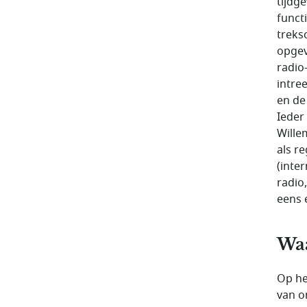
tijdg
funct
treks
opgev
radio
intre
en de
Ieder
Wille
als r
(inte
radio
eens 
Waa
Op he
van o