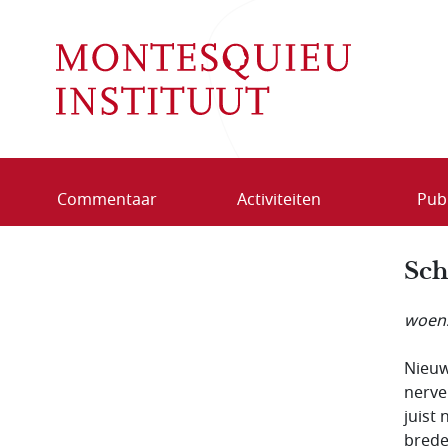
Overslaan en naar de inhoud gaan
Commentaar
Activiteiten
Publ
Sch
woens
Nieuw
nerve
juist
brede