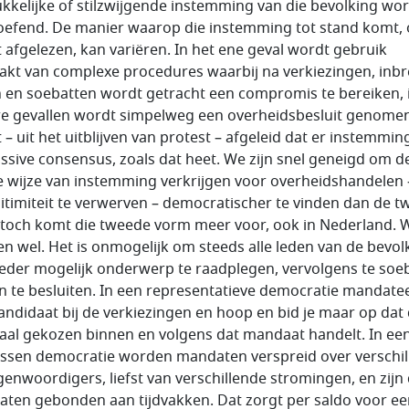
ukkelijke of stilzwijgende instemming van die bevolking wo
oefend. De manier waarop die instemming tot stand komt, 
 afgelezen, kan variëren. In het ene geval wordt gebruik
kt van complexe procedures waarbij na verkiezingen, inbr
 en soebatten wordt getracht een compromis te bereiken, 
e gevallen wordt simpelweg een overheidsbesluit genome
– uit het uitblijven van protest – afgeleid dat er instemming
ssive
consensus, zoals dat heet. We zijn snel geneigd om d
e wijze van instemming verkrijgen voor overheidshandelen 
gitimiteit te verwerven – democratischer te vinden dan de t
toch komt die tweede vorm meer voor, ook in Nederland. 
n wel. Het is onmogelijk om steeds alle leden van de bevol
ieder mogelijk onderwerp te raadplegen, vervolgens te soe
n te besluiten. In een representatieve democratie mandatee
andidaat bij de verkiezingen en hoop en bid je maar op dat 
al gekozen binnen en volgens dat mandaat handelt. In ee
ssen democratie worden mandaten verspreid over verschil
genwoordigers, liefst van verschillende stromingen, en zijn
ten gebonden aan tijdvakken. Dat zorgt per saldo voor ee