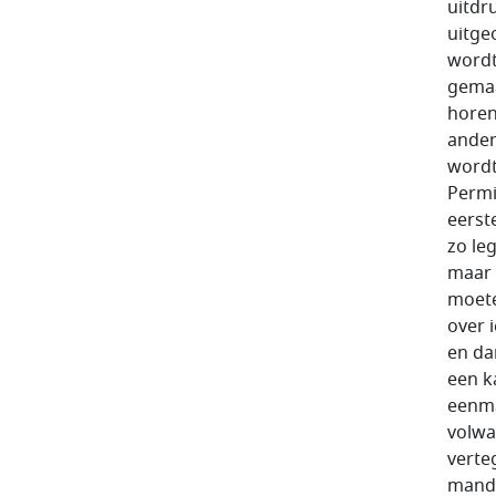
uitdr
uitge
wordt
gemaa
horen
ander
wordt 
Permi
eerst
zo le
maar 
moete
over 
en da
een k
eenma
volwa
verte
manda