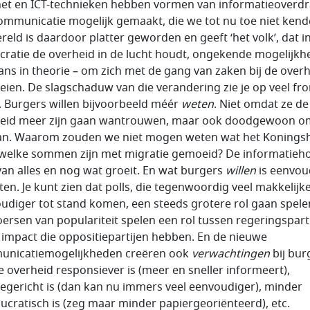
net en ICT-technieken hebben vormen van informatieoverdr
ommunicatie mogelijk gemaakt, die we tot nu toe niet kend
reld is daardoor platter geworden en geeft ‘het volk’, dat i
ratie de overheid in de lucht houdt, ongekende mogelijk
hans in theorie – om zich met de gang van zaken bij de overh
ien. De slagschaduw van die verandering zie je op veel fr
. Burgers willen bijvoorbeeld méér
weten
. Niet omdat ze de
eid meer zijn gaan wantrouwen, maar ook doodgewoon o
an. Waarom zouden we niet mogen weten wat het Konings
 welke sommen zijn met migratie gemoeid? De informatieh
van alles en nog wat groeit. En wat burgers
willen
is eenvou
ten. Je kunt zien dat polls, die tegenwoordig veel makkelijk
udiger tot stand komen, een steeds grotere rol gaan spele
ersen van populariteit spelen een rol tussen regeringsparti
 impact die oppositiepartijen hebben. En de nieuwe
nicatiemogelijkheden creëren ook
verwachtingen
bij bur
e overheid responsiever is (meer en sneller informeert),
cegericht is (dan kan nu immers veel eenvoudiger), minder
ucratisch is (zeg maar minder papiergeoriënteerd), etc.