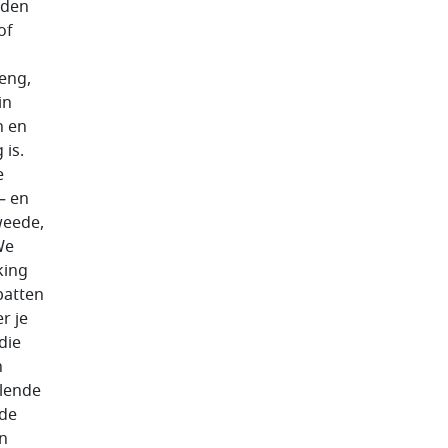
rden
of
eng,
in
n en
 is.
e
– en
weede,
We
king
batten
r je
die
n
lende
 de
n