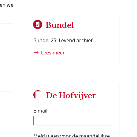
ten we
Bundel
Bundel 25: Levend archief
Lees meer
De Hofvijver
E-mail
E-mailadres van de abonnee.
Meld u aan voor de maandelijkse