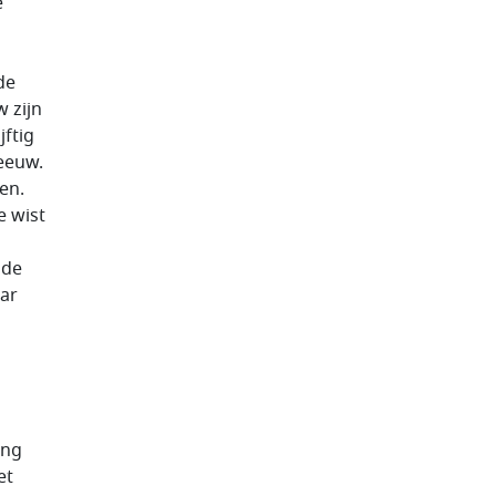
e
de
w zijn
jftig
eeuw.
en.
e wist
 de
aar
ing
et