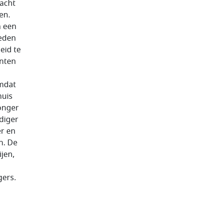
acht
en.
n een
heden
eid te
onten
mdat
huis
onger
diger
er en
n. De
jen,
gers.