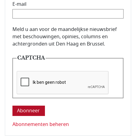
E-mail
E-mailadres van de abonnee.
Meld u aan voor de maandelijkse nieuwsbrief
met beschouwingen, opinies, columns en
achtergronden uit Den Haag en Brussel.
CAPTCHA
Deze vraag is om te controleren dat u een mens be
Abonnementen beheren