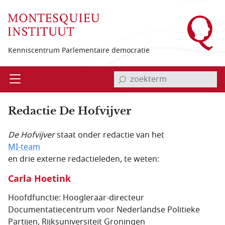
Overslaan en naar de inhoud gaan
Kenniscentrum Parlementaire democratie
invoerveld zoekterm
Open
Menu
Redactie De Hofvijver
De Hofvijver
staat onder redactie van het
MI-team
en drie externe redactieleden, te weten:
Carla Hoetink
Hoofdfunctie:
Hoogleraar-directeur
Documentatiecentrum voor Nederlandse Politieke
Partijen, Rijksuniversiteit Groningen