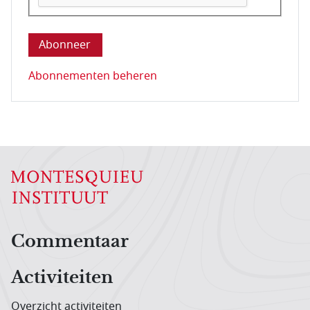
Deze vraag is om te controleren dat u een mens be
Abonnementen beheren
Hoofdnavigatiemenu
Commentaar
Activiteiten
Overzicht activiteiten