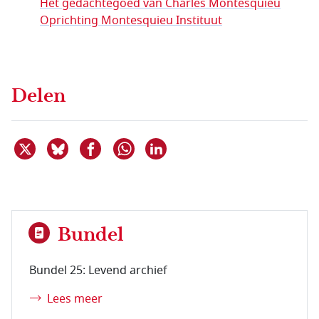
Het gedachtegoed van Charles Montesquieu
Oprichting Montesquieu Instituut
Delen
Deel dit item op X
Deel dit item op Bluesky
Deel dit item op Facebook
Deel dit item op Linkedin
Delen via WhatsApp
Bundel
Bundel 25: Levend archief
Lees meer