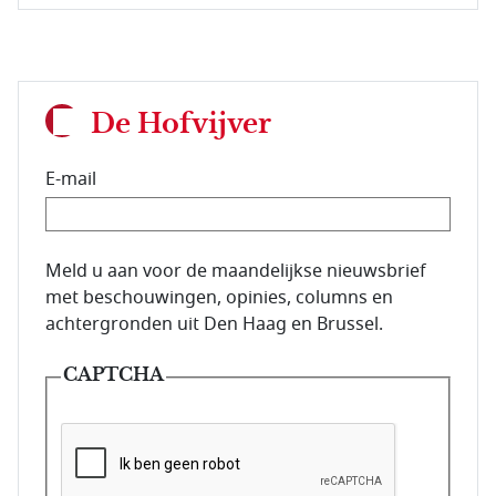
De Hofvijver
E-mail
E-mailadres van de abonnee.
Meld u aan voor de maandelijkse nieuwsbrief
met beschouwingen, opinies, columns en
achtergronden uit Den Haag en Brussel.
CAPTCHA