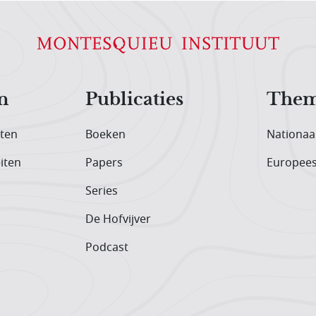
n
Publicaties
Them
iten
Boeken
Nationaa
iten
Papers
Europee
Series
De Hofvijver
Podcast