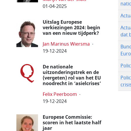
nati
01-04-2025
Actu
Uitslag Europese
verkiezingen 2024: begin
Actu
van een nieuw tijdperk?
dat 
Jan Marinus Wiersma
Bund
19-12-2024
Euro
Poli
De nationale
uitzonderingstrek en de
Poli
(vergeten) rol van het EU
noodrecht in ‘asielcrises’
crisi
Felix Peerboom
19-12-2024
Europese Commissie:
scoren in het laatste half
jaar