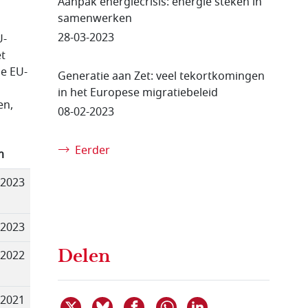
Aanpak energiecrisis: energie steken in
samenwerken
28-03-2023
U-
et
e EU-
Generatie aan Zet: veel tekortkomingen
in het Europese migratiebeleid
en,
08-02-2023
Eerder
m
-2023
-2023
Delen
-2022
-2021
Deel dit item op X
Deel dit item op Bluesky
Deel dit item op Facebook
Deel dit item op 
Delen via WhatsApp