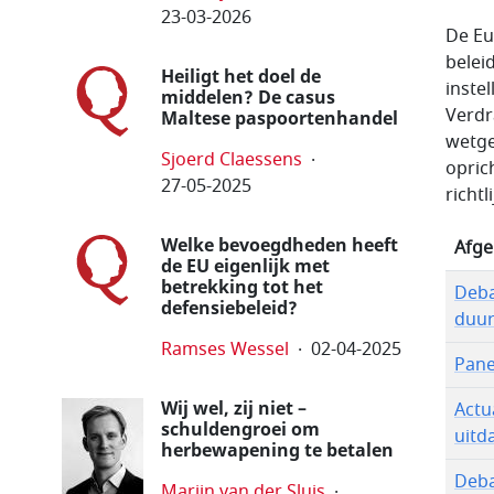
23-03-2026
De Eu
belei
Heiligt het doel de
instel
middelen? De casus
Verdr
Maltese paspoorten­handel
wetge
Sjoerd Claessens
opric
27-05-2025
richtl
Welke bevoegdheden heeft
Afge
de EU eigenlijk met
betrekking tot het
Deba
defensiebeleid?
duur
Ramses Wessel
02-04-2025
Pane
Wij wel, zij niet –
Actu
schuldengroei om
uitd
herbewapening te betalen
Deba
Marijn van der Sluis