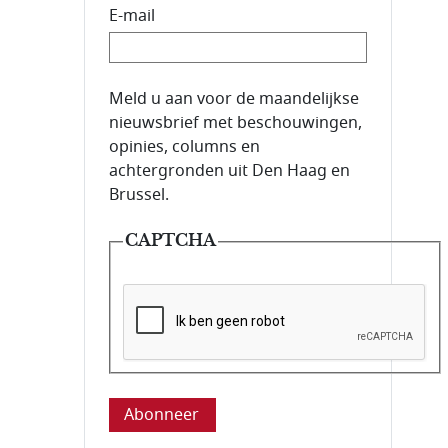
E-mail
E-mailadres van de abonnee.
Meld u aan voor de maandelijkse
nieuwsbrief met beschouwingen,
opinies, columns en
achtergronden uit Den Haag en
Brussel.
CAPTCHA
Deze vraag is om te controleren dat u ee