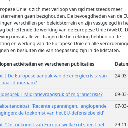
ropese Unie is zich met verloop van tijd met steeds meer
dsterreinen gaan bezighouden. De bevoegdheden van de E
lingen verschillen per beleidsterrein en zijn vastgelegd in h
ag betreffende de werking van de Europese Unie (VwEU). D
ving omvat alle verdragen die betrekking hebben op de
hting en werking van de Europese Unie en alle verordening
ijnen en besluiten die van toepassing zijn in de lidstaten.
lopen activiteiten en verschenen publicaties
Datu
t | De Europese aanpak van de energiecrisis: van
24-03
 naar duurzaam?
lgesprek | Migratievraagstuk of migratiecrisis?
09-03
aliteitendebat: 'Recente spanningen, langlopende
07-03
agingen: de toekomst van het EU-defensiebeleid'
t: 'De toekomst van Europa: welke rol speelt het
29-11