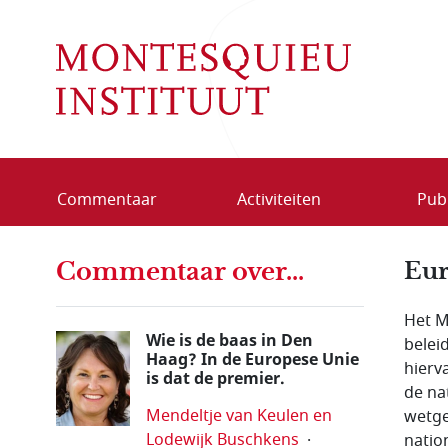
Overslaan en naar de inhoud gaan
Commentaar
Activiteiten
Publ
Commentaar over...
Eur
Het M
Wie is de baas in Den
belei
Haag? In de Europese Unie
hierv
is dat de premier.
de na
Mendeltje van Keulen en
wetge
Lodewijk Buschkens
nation