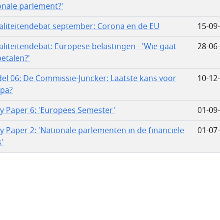
onale parlement?'
aliteitendebat september: Corona en de EU
15-09
aliteitendebat: Europese belastingen - 'Wie gaat
28-06
betalen?'
el 06: De Commissie-Juncker: Laatste kans voor
10-12
pa?
cy Paper 6: 'Europees Semester'
01-09
cy Paper 2: 'Nationale parlementen in de financiële
01-07
s'