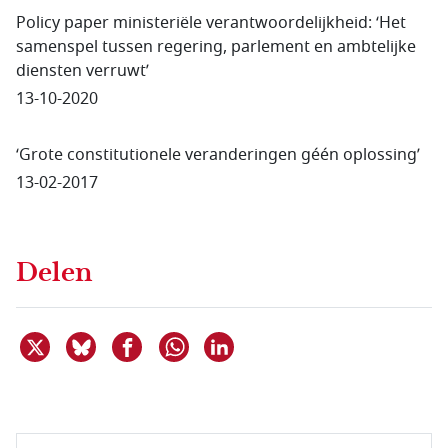
Policy paper ministeriële verantwoordelijkheid: ‘Het
samenspel tussen regering, parlement en ambtelijke
diensten verruwt’
13-10-2020
‘Grote constitutionele veranderingen géén oplossing’
13-02-2017
Delen
Deel dit item op X
Deel dit item op Bluesky
Deel dit item op Facebook
Deel dit item op Linkedin
Delen via WhatsApp