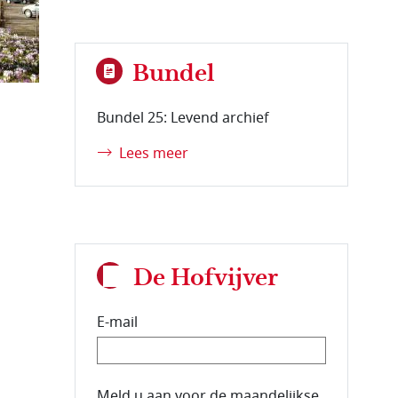
Bundel
Bundel 25: Levend archief
Lees meer
De Hofvijver
E-mail
E-mailadres van de abonnee.
Meld u aan voor de maandelijkse