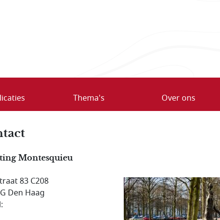
icaties
Thema's
Over ons
tact
hting Montesquieu
traat 83 C208
JG Den Haag
: