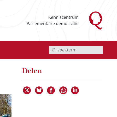
Kenniscentrum
Parlementaire democratie
invoerveld zoekterm
Delen
Deel dit item op X
Deel dit item op Bluesky
Deel dit item op Facebook
Deel dit item op 
Delen via WhatsApp