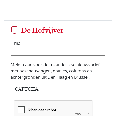
De Hofvijver
E-mail
E-mailadres van de abonnee.
Meld u aan voor de maandelijkse nieuwsbrief
met beschouwingen, opinies, columns en
achtergronden uit Den Haag en Brussel.
CAPTCHA