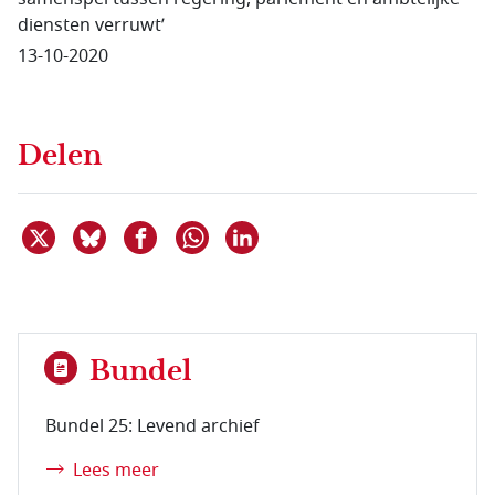
diensten verruwt’
13-10-2020
Delen
Deel dit item op X
Deel dit item op Bluesky
Deel dit item op Facebook
Deel dit item op Linkedin
Delen via WhatsApp
Bundel
Bundel 25: Levend archief
Lees meer