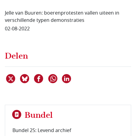
Jelle van Buuren: boerenprotesten vallen uiteen in
verschillende typen demonstraties
02-08-2022
Delen
Deel dit item op X
Deel dit item op Bluesky
Deel dit item op Facebook
Deel dit item op Linkedin
Delen via WhatsApp
Bundel
Bundel 25: Levend archief