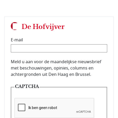
De Hofvijver
E-mail
E-mailadres van de abonnee.
Meld u aan voor de maandelijkse nieuwsbrief
met beschouwingen, opinies, columns en
achtergronden uit Den Haag en Brussel.
CAPTCHA