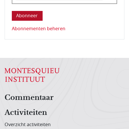
Deze vraag is om te controleren dat u een mens be
Abonnementen beheren
Hoofdnavigatiemenu
Commentaar
Activiteiten
Overzicht activiteiten