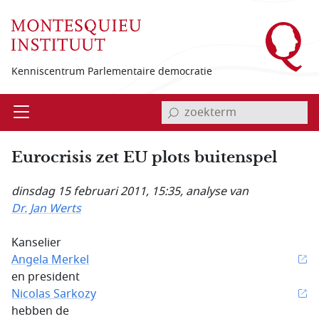
Overslaan en naar de inhoud gaan
Kenniscentrum Parlementaire democratie
invoerveld zoekterm
Open
Menu
Eurocrisis zet EU plots buitenspel
dinsdag 15 februari 2011, 15:35
, analyse van
Dr. Jan Werts
Kanselier
Angela Merkel
en president
Nicolas Sarkozy
hebben de