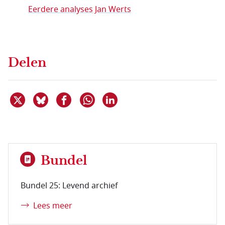
Eerdere analyses Jan Werts
Delen
Deel dit item op X
Deel dit item op Bluesky
Deel dit item op Facebook
Deel dit item op Linkedin
Delen via WhatsApp
Bundel
Bundel 25: Levend archief
Lees meer