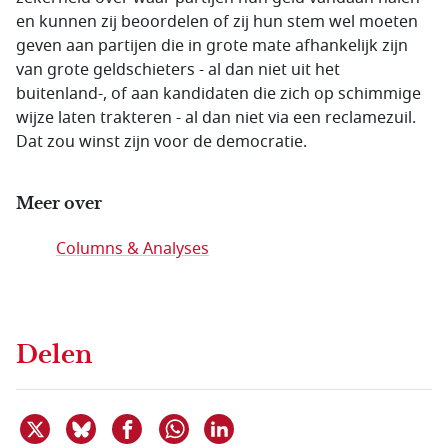
en kunnen zij beoordelen of zij hun stem wel moeten
geven aan partijen die in grote mate afhankelijk zijn
van grote geldschieters - al dan niet uit het
buitenland-, of aan kandidaten die zich op schimmige
wijze laten trakteren - al dan niet via een reclamezuil.
Dat zou winst zijn voor de democratie.
Meer over
Columns & Analyses
Delen
Deel dit item op X
Deel dit item op Bluesky
Deel dit item op Facebook
Deel dit item op Linkedin
Delen via WhatsApp