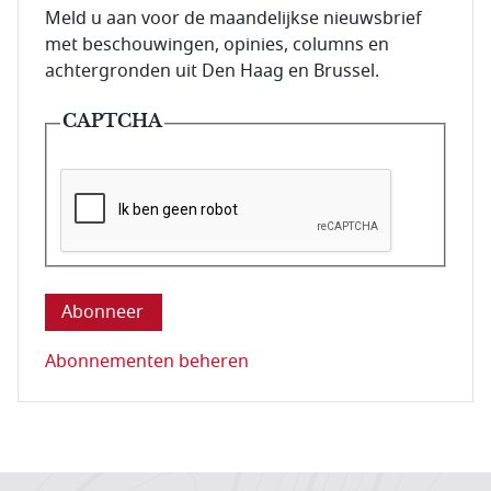
E-mailadres van de abonnee.
Meld u aan voor de maandelijkse nieuwsbrief
met beschouwingen, opinies, columns en
achtergronden uit Den Haag en Brussel.
CAPTCHA
Deze vraag is om te controleren dat u een mens be
Abonnementen beheren