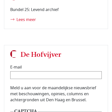
Bundel 25: Levend archief
Lees meer
De Hofvijver
E-mail
E-mailadres van de abonnee.
Meld u aan voor de maandelijkse nieuwsbrief
met beschouwingen, opinies, columns en
achtergronden uit Den Haag en Brussel.
CAPTCHA