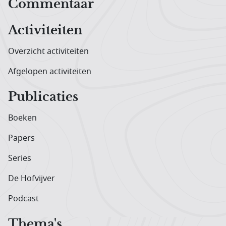
Hoofdnavigatiemenu
Commentaar
Activiteiten
Overzicht activiteiten
Afgelopen activiteiten
Publicaties
Boeken
Papers
Series
De Hofvijver
Podcast
Thema's