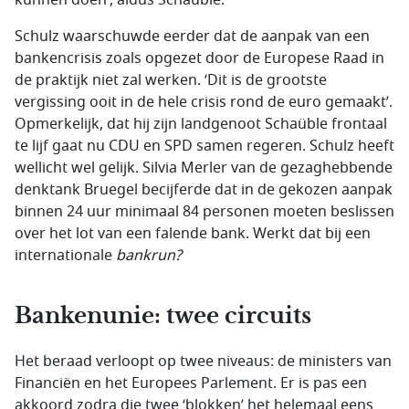
kunnen doen’, aldus Schaüble.
Schulz
waarschuwde eerder dat de aanpak van een
bankencrisis zoals opgezet door de Europese Raad in
de praktijk niet zal werken. ‘Dit is de grootste
vergissing ooit in de hele crisis rond de euro gemaakt’.
Opmerkelijk, dat hij zijn landgenoot
Schaüble
frontaal
te lijf gaat nu CDU en SPD samen regeren.
Schulz
heeft
wellicht wel gelijk. Silvia Merler van de gezaghebbende
denktank Bruegel becijferde dat in de gekozen aanpak
binnen 24 uur minimaal 84 personen moeten beslissen
over het lot van een falende bank. Werkt dat bij een
internationale
bankrun
?
Bankenunie: twee circuits
Het beraad verloopt op twee niveaus: de ministers van
Financiën en het Europees Parlement. Er is pas een
akkoord zodra die twee ‘blokken’ het helemaal eens