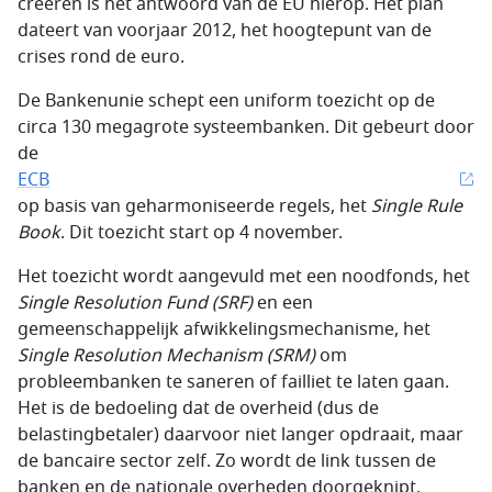
creëren is het antwoord van de EU hierop. Het plan
dateert van voorjaar 2012, het hoogtepunt van de
crises rond de euro.
De Bankenunie schept een uniform toezicht op de
circa 130 megagrote systeembanken. Dit gebeurt door
de
ECB
op basis van geharmoniseerde regels, het
Single Rule
Book
. Dit toezicht start op 4 november.
Het toezicht wordt aangevuld met een noodfonds, het
Single Resolution Fund
(SRF)
en een
gemeenschappelijk afwikkelingsmechanisme, het
Single Resolution Mechanism
(SRM)
om
probleembanken te saneren of failliet te laten gaan.
Het is de bedoeling dat de overheid (dus de
belastingbetaler) daarvoor niet langer opdraait, maar
de bancaire sector zelf. Zo wordt de link tussen de
banken en de nationale overheden doorgeknipt.