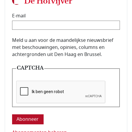
De Hofvijver
E-mail
E-mailadres van de abonnee.
Meld u aan voor de maandelijkse nieuwsbrief
met beschouwingen, opinies, columns en
achtergronden uit Den Haag en Brussel.
CAPTCHA
Deze vraag is om te controleren dat u een mens be