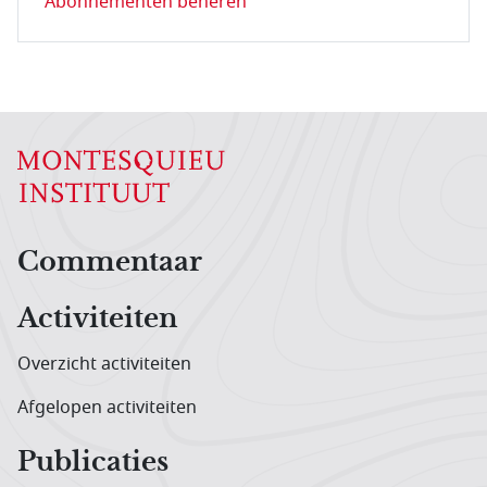
Abonnementen beheren
Hoofdnavigatiemenu
Commentaar
Activiteiten
Overzicht activiteiten
Afgelopen activiteiten
Publicaties