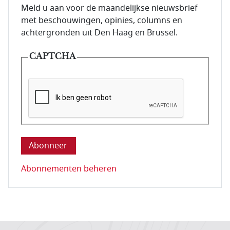
E-mailadres van de abonnee.
Meld u aan voor de maandelijkse nieuwsbrief
met beschouwingen, opinies, columns en
achtergronden uit Den Haag en Brussel.
CAPTCHA
Deze vraag is om te controleren dat u een mens be
Abonnementen beheren