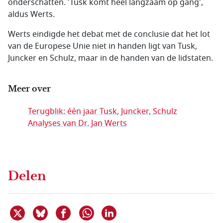
onderschatten. 'Tusk komt heel langzaam op gang',
aldus Werts.
Werts eindigde het debat met de conclusie dat het lot
van de Europese Unie niet in handen ligt van Tusk,
Juncker en Schulz, maar in de handen van de lidstaten.
Meer over
Terugblik: één jaar Tusk, Juncker, Schulz
Analyses van Dr. Jan Werts
Delen
Deel dit item op X
Deel dit item op Bluesky
Deel dit item op Facebook
Deel dit item op Linkedin
Delen via WhatsApp