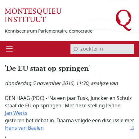
Overslaan en naar de inhoud gaan
Kenniscentrum Parlementaire democratie
invoerveld zoekterm
Open
Menu
'De EU staat op springen'
donderdag 5 november 2015, 11:30
, analyse van
DEN HAAG (PDC) - ‘Na een jaar Tusk, Juncker en Schulz
staat de EU op springen.’ Met deze stelling leidde
Jan Werts
gisteren het debat in. Daarna volgde een discussie met
Hans van Baalen
,