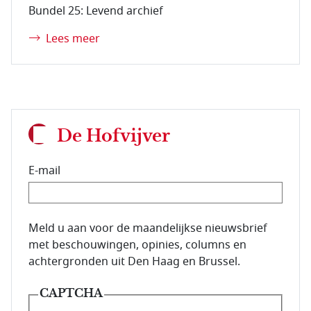
Bundel 25: Levend archief
Lees meer
De Hofvijver
E-mail
E-mailadres van de abonnee.
Meld u aan voor de maandelijkse nieuwsbrief
met beschouwingen, opinies, columns en
achtergronden uit Den Haag en Brussel.
CAPTCHA