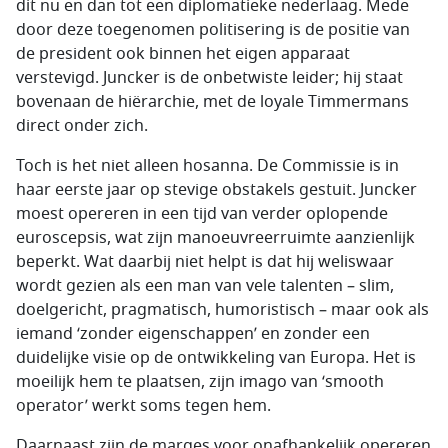
dit nu en dan tot een diplomatieke nederlaag. Mede
door deze toegenomen politisering is de positie van
de president ook binnen het eigen apparaat
verstevigd. Juncker is de onbetwiste leider; hij staat
bovenaan de hiërarchie, met de loyale Timmermans
direct onder zich.
Toch is het niet alleen hosanna. De Commissie is in
haar eerste jaar op stevige obstakels gestuit. Juncker
moest opereren in een tijd van verder oplopende
euroscepsis, wat zijn manoeuvreerruimte aanzienlijk
beperkt. Wat daarbij niet helpt is dat hij weliswaar
wordt gezien als een man van vele talenten – slim,
doelgericht, pragmatisch, humoristisch – maar ook als
iemand ‘zonder eigenschappen’ en zonder een
duidelijke visie op de ontwikkeling van Europa. Het is
moeilijk hem te plaatsen, zijn imago van ‘smooth
operator’ werkt soms tegen hem.
Daarnaast zijn de marges voor onafhankelijk opereren