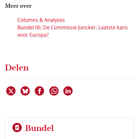
Meer over
Columns & Analyses
Bundel 06: De Commissie-Juncker: Laatste kans
voor Europa?
Delen
Deel dit item op X
Deel dit item op Bluesky
Deel dit item op Facebook
Deel dit item op Linkedin
Delen via WhatsApp
Bundel