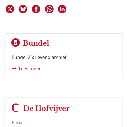
Deel dit item op X
Deel dit item op Bluesky
Deel dit item op Facebook
Deel dit item op Linkedin
Delen via WhatsApp
Bundel
Bundel 25: Levend archief
Lees meer
De Hofvijver
E-mail