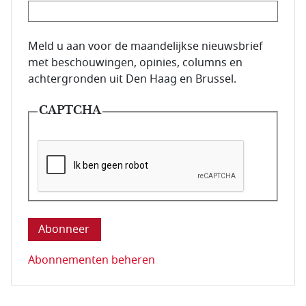
E-mailadres van de abonnee.
Meld u aan voor de maandelijkse nieuwsbrief
met beschouwingen, opinies, columns en
achtergronden uit Den Haag en Brussel.
CAPTCHA
Deze vraag is om te controleren dat u een mens be
Abonnementen beheren