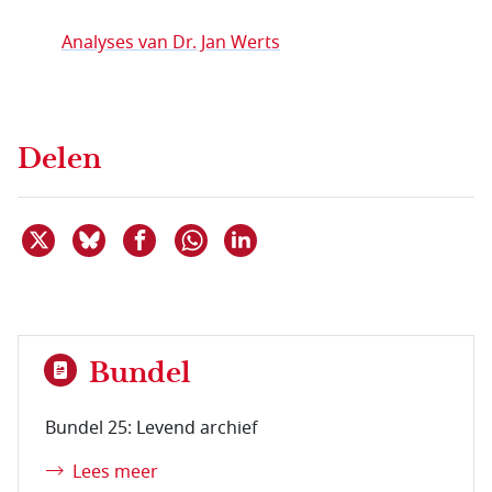
Analyses van Dr. Jan Werts
Delen
Deel dit item op X
Deel dit item op Bluesky
Deel dit item op Facebook
Deel dit item op Linkedin
Delen via WhatsApp
Bundel
Bundel 25: Levend archief
Lees meer