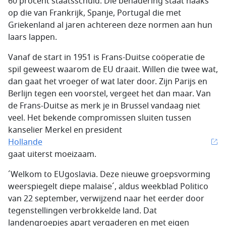
60 procent staatsschuld. Die benadering staat haaks
op die van Frankrijk, Spanje, Portugal die met
Griekenland al jaren achtereen deze normen aan hun
laars lappen.
Vanaf de start in 1951 is Frans-Duitse coöperatie de
spil geweest waarom de EU draait. Willen die twee wat,
dan gaat het vroeger of wat later door. Zijn Parijs en
Berlijn tegen een voorstel, vergeet het dan maar. Van
de Frans-Duitse as merk je in Brussel vandaag niet
veel. Het bekende compromissen sluiten tussen
kanselier Merkel en president
Hollande
gaat uiterst moeizaam.
´Welkom to EUgoslavia. Deze nieuwe groepsvorming
weerspiegelt diepe malaise´, aldus weekblad Politico
van 22 september, verwijzend naar het eerder door
tegenstellingen verbrokkelde land. Dat
landengroepjes apart vergaderen en met eigen