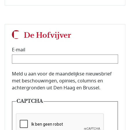
De Hofvijver
E-mail
E-mailadres van de abonnee.
Meld u aan voor de maandelijkse nieuwsbrief
met beschouwingen, opinies, columns en
achtergronden uit Den Haag en Brussel.
CAPTCHA