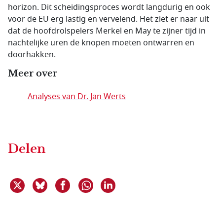
horizon. Dit scheidingsproces wordt langdurig en ook
voor de EU erg lastig en vervelend. Het ziet er naar uit
dat de hoofdrolspelers Merkel en May te zijner tijd in
nachtelijke uren de knopen moeten ontwarren en
doorhakken.
Meer over
Analyses van Dr. Jan Werts
Delen
Deel dit item op X
Deel dit item op Bluesky
Deel dit item op Facebook
Deel dit item op Linkedin
Delen via WhatsApp