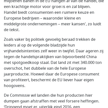
miljoenen banen in de EU hangen af van de handel, die
een krachtige motor voor groei is en zal blijven.
Handel biedt consumenten een ruimere keuze en
Europese bedrijven – waaronder kleine en
middelgrote ondernemingen – meer kansen', zo luidt
de tekst.
Zoals vaker bij politiek gevoelig beraad trekken de
leiders al op de volgende bladzijde hun
vrijhandelsintenties zelf weer in twijfel. Daar ageren zij
tegen de handelspraktijken van bijvoorbeeld China
met spotgoedkoop staal. Dat land zit met 340.000 ton
overschot, het dubbele van de hele Europese
jaarproductie. Hoewel daar de Europese consument
van profiteert, beschermt de EU liever haar eigen
hoogovens.
De Commissie wil landen die hun producten hier
dumpen gaan afstraffen met veel forsere heffingen.
‘Dringend moet er, uiterlijk eind 2016, een