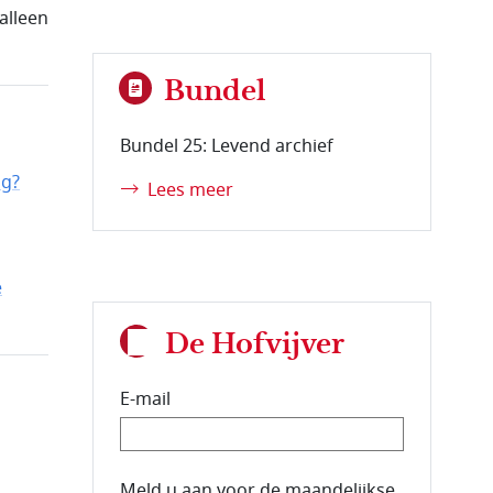
alleen
Bundel
Bundel 25: Levend archief
ig?
Lees meer
e
De Hofvijver
E-mail
E-mailadres van de abonnee.
Meld u aan voor de maandelijkse