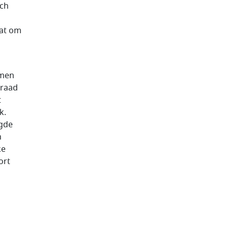
ich
aat om
n
amen
eraad
t
k.
igde
n
ke
ort