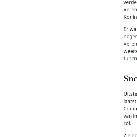
verde
Veren
Konin
Er wa
negen
Veren
weers
funct
Sne
Uitst
laats
Commi
van i
rol.
Zie b