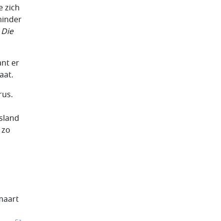
e zich
minder
t
Die
ant er
aat.
rus.
tsland
 zo
maart