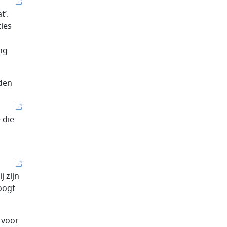
t’.
ies
ng
eden
 die
j zijn
oogt
 voor