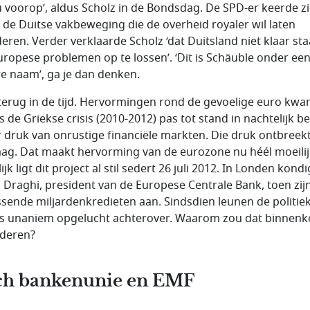
u voorop’, aldus Scholz in de Bondsdag. De SPD-er keerde z
 de Duitse vakbeweging die de overheid royaler wil laten
eren. Verder verklaarde Scholz ‘dat Duitsland niet klaar st
Europese problemen op te lossen’. ‘Dit is Schäuble onder ee
e naam’, ga je dan denken.
terug in de tijd. Hervormingen rond de gevoelige euro kw
s de Griekse crisis (2010-2012) pas tot stand in nachtelijk b
 druk van onrustige financiële markten. Die druk ontbreek
ag. Dat maakt hervorming van de eurozone nu héél moeilij
ijk ligt dit project al stil sedert 26 juli 2012. In Londen kond
 Draghi, president van de Europese Centrale Bank, toen zij
ssende miljardenkredieten aan. Sindsdien leunen de politie
rs unaniem opgelucht achterover. Waarom zou dat binnenk
deren?
ch bankenunie en EMF