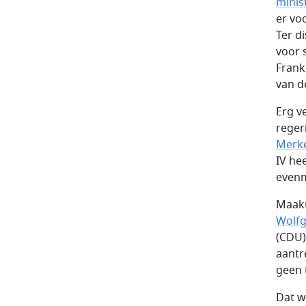
minis
er vo
Ter d
voor 
Frank
van d
Erg v
reger
Merk
IV hee
evenm
Maakt
Wolfg
(CDU)
aantr
geen 
Dat w