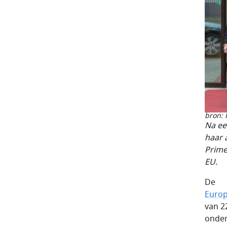
bron:
Na ee
haar 
Prime
EU.
De
Europ
van 2
onder