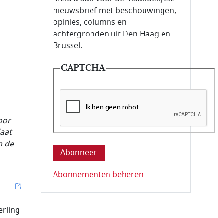
nieuwsbrief met beschouwingen,
opinies, columns en
achtergronden uit Den Haag en
Brussel.
CAPTCHA
oor
Deze vraag is om te controleren dat u ee
laat
n de
Abonnementen beheren
p
erling