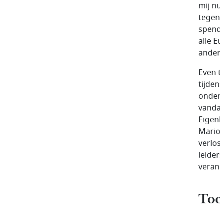
mij n
tegen
spend
alle 
ander
Even 
tijden
onder
vanda
Eigenl
Mario
verlo
leide
veran
To