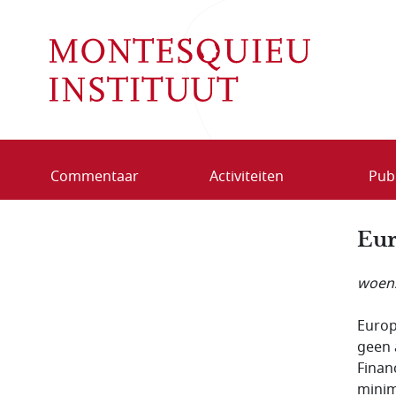
Overslaan en naar de inhoud gaan
Commentaar
Activiteiten
Publ
Eur
woens
Europ
geen 
Finan
minim