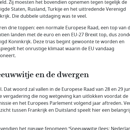
eld. Zij moesten het bovendien opnemen tegen tegelijk de
igde Staten, Rusland, Turkije en het uittredende Verenigd
krijk. Die dubbele uitdaging was te veel.
ren drie toppen: een normale Europese Raad, een top van 
tien landen met de euro en een EU-27 Brexit top, dus zond
igd Koninkrijk. Deze trias begint gewoonte te worden en
piegelt het onrustige klimaat waarin de EU vandaag
ioneert.
euwwitje en de dwergen
el. Dat woord zal vallen in de Europese Raad van 28 en 29 jun
te vergadering die nog wetgeving kan uitlokken voordat de
ssie en het Europees Parlement volgend jaar aftreden. Ver
nzicht tussen Frankrijk en Duitsland speelt hier een belangri
ovendien het nieuwe fenomeen ‘Sneeuwwitje (lees: Nederlan