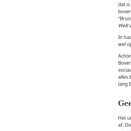
dat i
boven
“Brus
Welt
v
In ha
wel o
Achte
Boven
socia
alles 
lang B
Gee
Het u
af. D