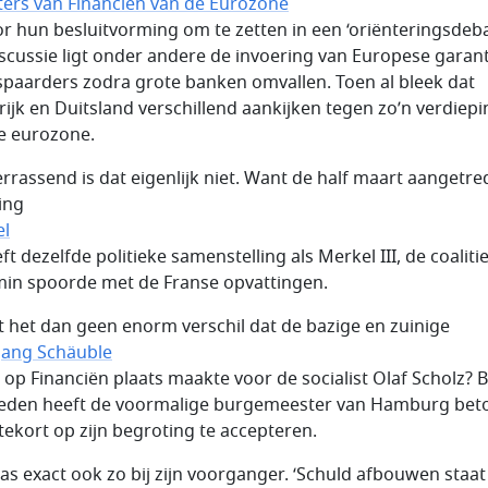
ters van Financiën van de Eurozone
or hun besluitvorming om te zetten in een ‘oriënteringsdeba
iscussie ligt onder andere de invoering van Europese garant
spaarders zodra grote banken omvallen. Toen al bleek dat
rijk en Duitsland verschillend aankijken tegen zo’n verdiepi
e eurozone.
errassend is dat eigenlijk niet. Want de half maart aangetr
ing
el
ft dezelfde politieke samenstelling als Merkel III, de coalitie
in spoorde met de Franse opvattingen.
 het dan geen enorm verschil dat de bazige en zuinige
ang Schäuble
 op Financiën plaats maakte voor de socialist Olaf Scholz? Bi
eden heeft de voormalige burgemeester van Hamburg bet
tekort op zijn begroting te accepteren.
as exact ook zo bij zijn voorganger. ‘Schuld afbouwen staat