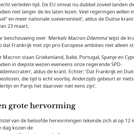
s echt verleden tijd. De EU omvat nu dubbel zoveel landen di
dien niet langer de les laten lezen. Veel regeringen willen 
sel” en meer nationale soevereiniteit’, aldus de Duitse kran
an 23 maart.
ar beschouwing over
‘Merkels Macron Dilemma’
wijst de kr
p dat Frankrijk met zijn pro-Europese ambities niet alleen st
r Macron staan Griekenland, Italië, Portugal, Spanje en Cyp
dien in diepste wezen eveneens onze regerende SPD-
aldemocraten’, aldus de krant. Echter: ‘Dat Frankrijk en Dui
beslissen, die tijd is echt voorbij. Anderzijds gebeurt er niets
erlijn en Parijs het daarover niet eens zijn’.
n grote hervorming
itstel van de beloofde hervormingen tekende zich al op 12 
ie dag kozen de