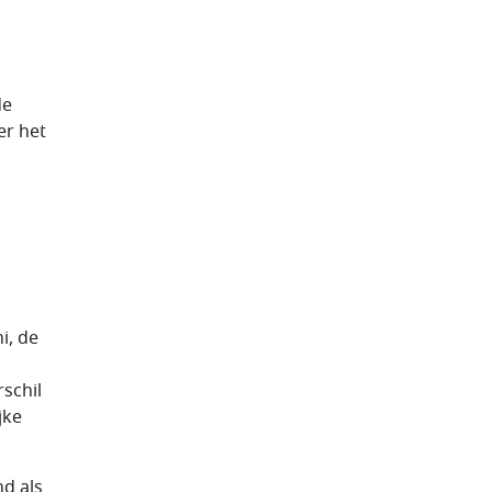
de
er het
i, de
schil
jke
d als