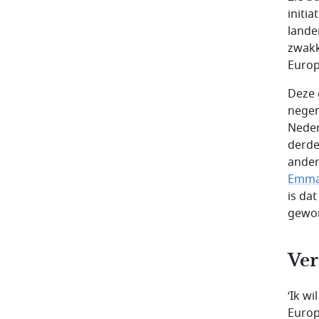
initi
lande
zwakk
Europ
Deze 
negen
Neder
derde
ander
Emma
is da
gewo
Ver
‘Ik w
Europ