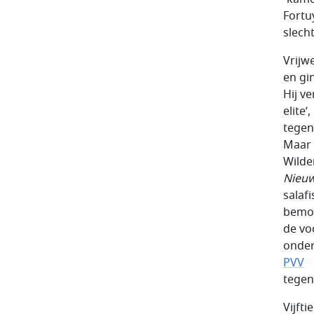
Fortu
slech
Vrijwe
en gi
Hij ve
elite’
tegen
Maar 
Wilde
Nieu
salaf
bemoe
de vo
onder
PVV
tegen 
Vijfti