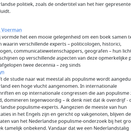
landse politiek, zoals de ondertitel van het hier gepresent
uidt.
t Voerman
j vormde het een mooie gelegenheid om een boek samen t
n waarin verschillende experts – politicologen, historici,
logen, communicatiewetenschappers, geografen – hun lich
 schijnen op verschillende aspecten van deze opmerkelijke pa
 afgelopen twee decennia – zeg sinds
yn
ft de studie naar wat meestal als populisme wordt aangedui
land een hoge vlucht aangenomen. In internationale
chriften en op internationale congressen die aan populisme 
d, domineren tegenwoordig – ik denk niet dat ik overdrijf - 
landse populisme-experts. Aangezien de meeste van hun
caties in het Engels zijn en gericht op vakgenoten, blijven de
taten van het Nederlandse populisme-onderzoek bij het gro
ek tamelijk onbekend. Vandaar dat we een Nederlandstalig