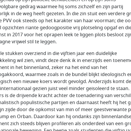
olgbare gedrag waarmee hij soms zichzelf en zijn partij
rlijk in de weg heeft gezeten. In die zin stuit een verdere g
e PVV ook steeds op het karakter van haar voorman; die oo
el opzichten riante gedoogpositie vrij plotseling opgaf en di
nst in 2017 voor het oprapen leek te liggen plots besloot zij
gne vrijwel stil te leggen.
le stukken overziend in die vijftien jaar een duidelijke
kkeling wil zien, vindt deze denk ik in enerzijds een toene
ment in het binnenland, zeker na het eind van het
gakkoord, waarmee zoals in de bundel blijkt ideologisch e
egisch een nieuwe koers wordt gevolgd. Anderzijds komt d
 internationaal gezien juist veel minder geisoleerd te staan.
rs is de drijvende kracht achter de toenadering van verschi
nalistisch populistische partijen en daarnaast heeft hij het 
ijn zijde door de opkomst van min of meer geestverwante po
rump en Orban. Daardoor kan hij ondanks zijn binnenlands
ment zich steeds blijven profileren als onderdeel van een gr
nationale beweging. Een beetje zoals studenten die vijftig ja