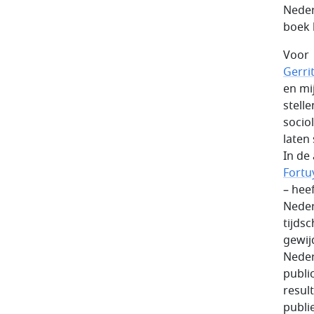
Neder
boek l
Voor
Gerri
en mi
stelle
socio
laten
In de
Fortu
– hee
Neder
tijds
gewij
Neder
publi
resul
publi