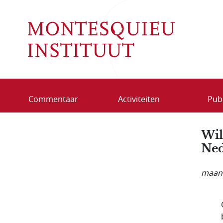
Overslaan en naar de inhoud gaan
Commentaar
Activiteiten
Publ
Wil
Ned
maand