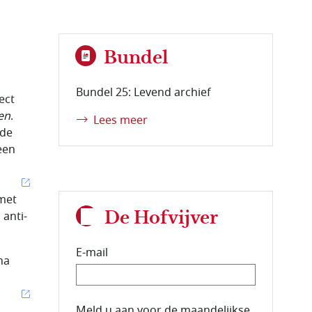
Bundel
Bundel 25: Levend archief
ect
en
.
Lees meer
 de
een
met
De Hofvijver
anti-
E-mail
na
E-mailadres van de abonnee.
Meld u aan voor de maandelijkse