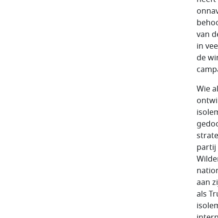
onnav
behoo
van d
in ve
de wi
campa
Wie al
ontwi
isole
gedoo
strat
partij
Wilde
natio
aan z
als T
isole
inter