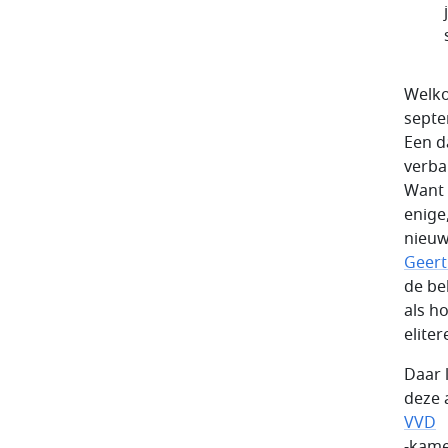
Welko
septe
Een d
verba
Want 
enige
nieuw
Geert
de be
als h
eliter
Daar 
deze 
VVD
-kame