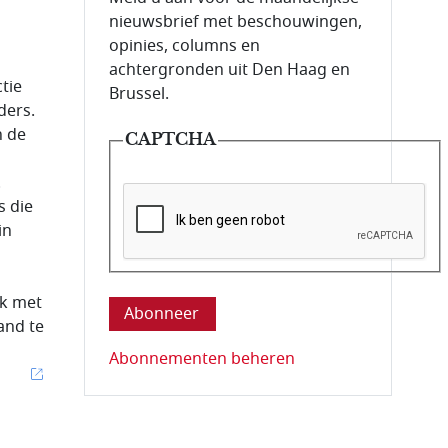
nieuwsbrief met beschouwingen,
opinies, columns en
achtergronden uit Den Haag en
ctie
Brussel.
ders.
n de
CAPTCHA
.
s die
in
Deze vraag is om te controleren dat u ee
ek met
and te
Abonnementen beheren