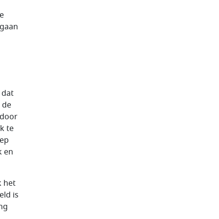
de
s gaan
 dat
n de
 door
k te
oep
k en
k het
eld is
ing