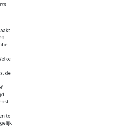
rts
raakt
en
atie
Welke
n
s, de
ef
jd
enst
en te
gelijk