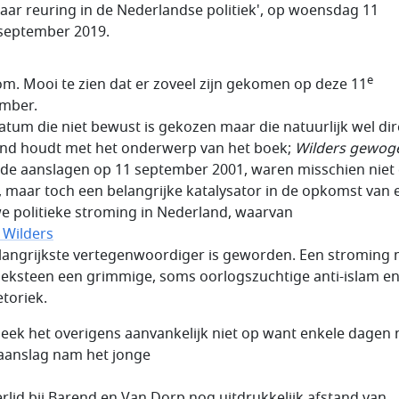
jaar reuring in de Nederlandse politiek', op woensdag 11
september 2019.
e
m. Mooi te zien dat er zoveel zijn gekomen op deze 11
mber.
atum die niet bewust is gekozen maar die natuurlijk wel dir
nd houdt met het onderwerp van het boek;
Wilders gewog
de aanslagen op 11 september 2001, waren misschien niet
, maar toch een belangrijke katalysator in de opkomst van 
e politieke stroming in Nederland, waarvan
 Wilders
langrijkste vertegenwoordiger is geworden. Een stroming 
oeksteen een grimmige, soms oorlogszuchtige anti-islam en 
etoriek.
leek het overigens aanvankelijk niet op want enkele dagen 
aanslag nam het jonge
rlid bij Barend en Van Dorp nog uitdrukkelijk afstand van