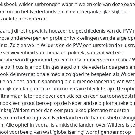
eksboek wilden uitbrengen waarin we enkele van deze expe
en om in het Nederlands en in een toegankelijke stijl hun
zoek te presenteren.
aarbij direct opvalt is hoezeer de geschiedenis van de PVV 
rote onderwerpen en grote ontwikkelingen van de afgelop
nia. Zo zien we in Wilders en de PVV een uitstekende illustr
e verwevenheid van media en politiek, van wat wel een
cratie wordt genoemd en een toeschouwersdemocratie? 
e politicus is er ooit in geslaagd om de vaderlandse pers e
 ook de internationale media zo goed te bespelen als Wilder
ie ooit het land in spanning hield met de lancering van wat
ndelijk een knip-en-plak- documentaire bleek te zijn. De oph
Fitna maar later ook over een sticker en een cartoonwedstri
 ook een groot beroep op de Nederlandse diplomatieke di
ankzij Wilders meer dan ooit publieksdiplomatie moesten
jven om het imago van Nederland en de handelsbetrekking
. Alle ophef in vooral islamitische landen over Wilders is te
ooi voorbeeld van wat ‘globalisering’ wordt genoemd: op