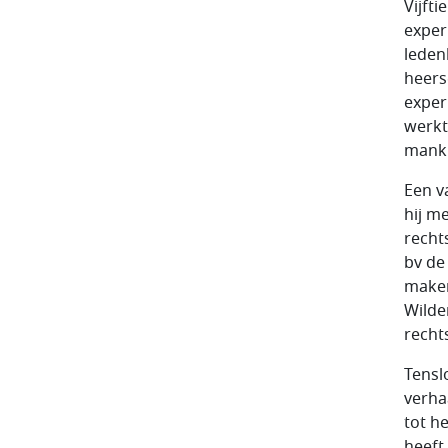
Vijfti
exper
ledenl
heers
exper
werkt
mankr
Een v
hij m
recht
bv de
maken
Wilder
recht
Tenslo
verha
tot h
heeft