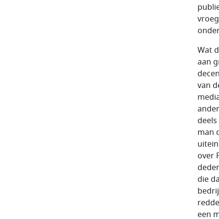
publi
vroeg
onder
Wat d
aan g
decen
van d
media
ander
deels
man d
uitei
over 
deden
die d
bedri
redden
een m