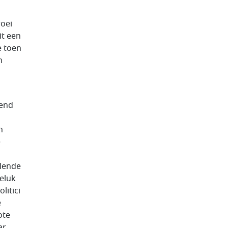
roei
it een
e toen
n
mend
n
e
llende
geluk
litici
e
ote
ar