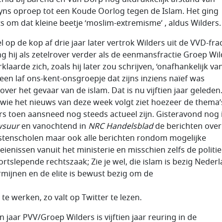
yns oproep tot een Koude Oorlog tegen de Islam. Het ging
ts om dat kleine beetje ‘moslim-extremisme’ , aldus Wilders.
l op de kop af drie jaar later vertrok Wilders uit de VVD-fra
ng hij als zetelrover verder als de eenmansfractie Groep Wil
rklaarde zich, zoals hij later zou schrijven, ‘onafhankelijk va
, een laf ons-kent-onsgroepje dat zijns inziens naïef was
over het gevaar van de islam. Dat is nu vijftien jaar geleden
wie het nieuws van deze week volgt ziet hoezeer de thema’
rs toen aansneed nog steeds actueel zijn. Gisteravond nog 
wsuur
en vanochtend in
NRC
Handelsblad
de berichten over
istenscholen maar ook alle berichten rondom mogelijke
ienissen vanuit het ministerie en misschien zelfs de politi
ortslepende rechtszaak; Zie je wel, die islam is bezig Nederl
mijnen en de elite is bewust bezig om de
te werken, zo valt op Twitter te lezen.
en jaar PVV/Groep Wilders is vijftien jaar reuring in de