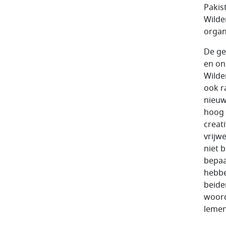
Pakis
Wilde
organ
De ge
en on
Wilde
ook r
nieuw
hoog 
creat
vrijwe
niet b
bepaa
hebbe
beide
woord
lemen