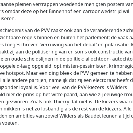
taanse pleinen vertrappen woedende menigten posters va
rs omdat deze op het Binnenhof een cartoonwedstrijd wil
iseren.
schiedenis van de PVV raakt ook aan de veranderende zich
zichtbare regels binnen en buiten het parlement; de vaak 
rs toegeschreven ‘verruwing van het debat’ en polarisatie.
aakt zij aan de politisering van en soms ook constructie van
e en oude scheidslijnen in de politiek: allochtoon- autocht
opgeleid-laag opgeleid, optimisten-pessimisten, krimpregi
ive hotspot. Maar een ding bleek de PVV gemeen te hebbe
l alle andere partijen, namelijk dat zij een electoraat heeft 
ijzonder loyaal is. Voor veel van de PVV-kiezers is Wilders
ld niet de prins op het witte paard, aan wie zij eeuwige tr
n gezworen. Zoals ook Thierry dat niet is. De kiezers waar
n mikken is net zo losbandig als de rest van de kiezers. Alle
en en ambities van zowel Wilders als Baudet leunen altijd 
 voeten.