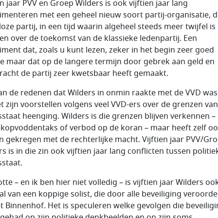
en jaar PVV en Groep Wilders is ook vijftien jaar lang
imenteren met een geheel nieuw soort partij-organisatie, 
oze partij, in een tijd waarin algeheel steeds meer twijfel i
en over de toekomst van de klassieke ledenpartij. Een
iment dat, zoals u kunt lezen, zeker in het begin zeer goed
e maar dat op de langere termijn door gebrek aan geld en
acht de partij zeer kwetsbaar heeft gemaakt.
an de redenen dat Wilders in onmin raakte met de VVD was
et zijn voorstellen volgens veel VVD-ers over de grenzen va
sstaat heenging. Wilders is die grenzen blijven verkennen –
 kopvoddentaks of verbod op de koran – maar heeft zelf oo
 gekregen met de rechterlijke macht. Vijftien jaar PVV/Gr
s is in die zin ook vijftien jaar lang conflicten tussen politie
sstaat.
tte – en ik ben hier niet volledig – is vijftien jaar Wilders oo
al van een koppige solist, die door alle beveiliging veroorde
et Binnenhof. Het is speculeren welke gevolgen die beveilig
 gehad op zijn politieke denkbeelden en op zijn soms