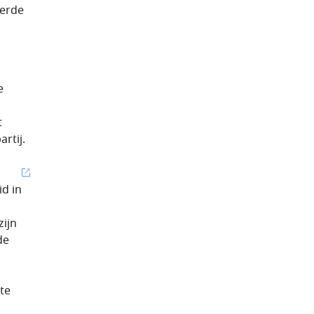
eerde
e
t
rtij.
d in
zijn
de
te