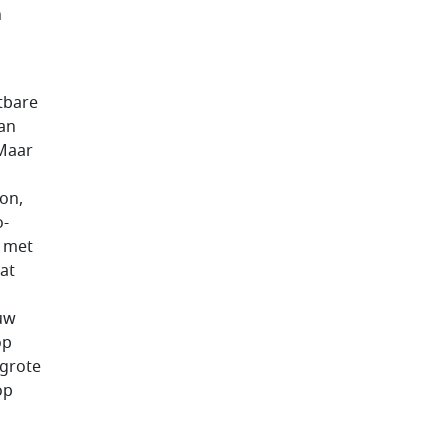
n
tbare
aan
 Maar
oon,
o-
n met
dat
ouw
op
 grote
op