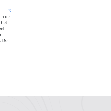
in de
 het
wel
n -
. De