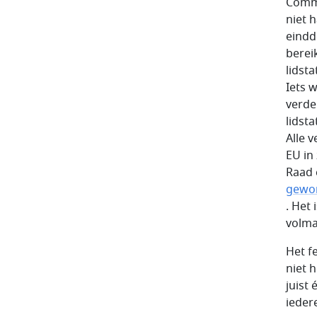
Commi
niet h
eindd
berei
lidst
Iets 
verde
lidst
Alle 
EU in
Raad 
gewo
. Het
volma
Het f
niet 
juist
ieder