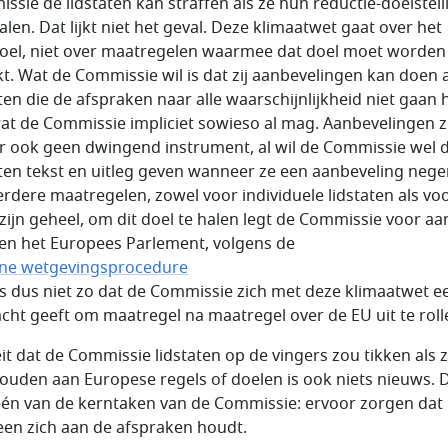
ssie de lidstaten kan straffen als ze hun reductie-doelstel
alen. Dat lijkt niet het geval. Deze klimaatwet gaat over het
oel, niet over maatregelen waarmee dat doel moet worden
kt. Wat de Commissie wil is dat zij aanbevelingen kan doen 
aten die de afspraken naar alle waarschijnlijkheid niet gaan 
wat de Commissie impliciet sowieso al mag. Aanbevelingen z
r ook geen dwingend instrument, al wil de Commissie wel 
aten tekst en uitleg geven wanneer ze een aanbeveling nege
verdere maatregelen, zowel voor individuele lidstaten als vo
 zijn geheel, om dit doel te halen legt de Commissie voor aa
en het Europees Parlement, volgens de
ne wetgevingsprocedure
 is dus niet zo dat de Commissie zich met deze klimaatwet e
cht geeft om maatregel na maatregel over de EU uit te roll
eit dat de Commissie lidstaten op de vingers zou tikken als z
houden aan Europese regels of doelen is ook niets nieuws. D
 één van de kerntaken van de Commissie: ervoor zorgen dat
een zich aan de afspraken houdt.