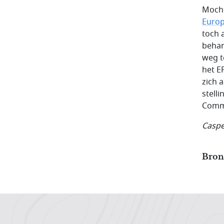
Mocht
Europ
toch 
behan
weg t
het E
zich 
stell
Commi
Caspe
Bron