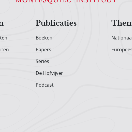
n
Publicaties
Them
iten
Boeken
Nationaa
iten
Papers
Europee
Series
De Hofvijver
Podcast