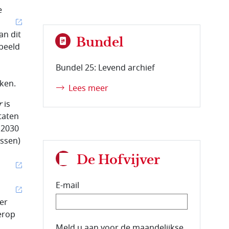
e
an dit
Bundel
beeld
Bundel 25: Levend archief
jken.
Lees meer
r
is
taten
 2030
assen)
De Hofvijver
E-mail
er
 erop
E-mailadres van de abonnee.
Meld u aan voor de maandelijkse