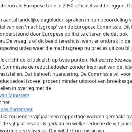
atneutrale Europese Unie in 2050 officieel vast te leggen. D
n aantal landelijke dagbladen spraken in hun beoordeling v
tel van een 'machtsgreep' van de Europese Commissie. Dit 
ondersteund door Europese politici te citeren die dat ook
n. De vraag is of dit beeld terecht is, want er ontbrak in de
htgeving uitleg waar die machtsgreep nu precies uit zou bli
fiek richt de kritiek zich op twee punten. Het
eerste bezwaa
e Commissie de reductiedoelen zonder inspraak van de lids
aststellen. Dat behoeft nuancering. De Commissie wil voor
eductiedoel (zoveel procent minder uitstoot van broeikasg
tellen in overleg met de
van Ministers
t het
ees Parlement
2030 zou iedere vijf jaar een rapportage worden gemaakt ov
 de vijf jaar ervoor is gedaan en welke reductie de vijf jaar
worden gerealiseerd. Dat wil de Commissie via