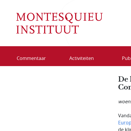
Overslaan en naar de inhoud gaan
Commentaar
Activiteiten
Publ
De 
Com
woens
Vanda
Euro
de kl