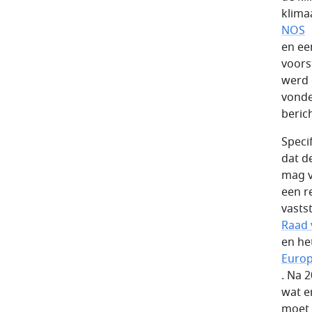
klima
NOS
en ee
voors
werd 
vonde
beric
Speci
dat d
mag v
een r
vasts
Raad 
en he
Europ
. Na 
wat er
moet 