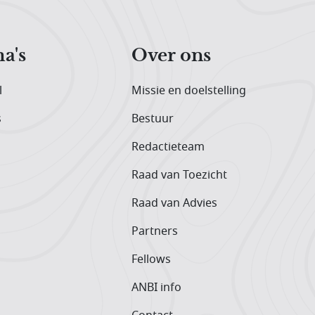
a's
Over ons
l
Missie en doelstelling
s
Bestuur
Redactieteam
Raad van Toezicht
Raad van Advies
Partners
Fellows
ANBI info