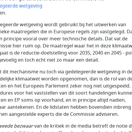
egeerde wetgeving
en.
egeerde wetgeving wordt gebruikt bij het uitwerken van
fieke maatregelen die in Europese regels zijn vastgelegd. D
in principe vooral over meer technische details. Dat vat de
ssie hier ruim op. De maatregel waar het in deze klimaat
aat is de reductie-doelstelling voor 2035, 2040 en 2045 - pol
gevoelig en toch echt niet zo maar een detail.
 dit mechanisme nu toch via gedelegeerde wetgeving in d
ndelijke klimaatwet worden opgenomen, dan is de rol van d
aten en het Europees Parlement zeker nog niet uitgespeeld. 
dures voor het vaststellen van dit soort handelingen kunn
aten en EP soms op voorhand, en in principe altijd nadien,
ar aantekenen. En de lidstaten hebben bovendien inbreng 
hen aangestelde experts die de Commissie adviseren.
weede bezwaar
van de kritiek in de media betreft de notie d