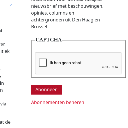
nieuwsbrief met beschouwingen,
opinies, columns en
achtergronden uit Den Haag en
Brussel.
at
CAPTCHA
wet
itiek
e
e
Deze vraag is om te controleren dat u ee
In
en
Abonnementen beheren
via
at de