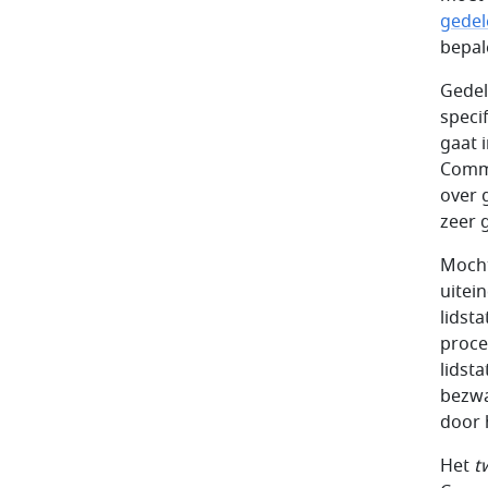
gedel
bepal
Gedel
speci
gaat 
Commi
over g
zeer 
Mocht
uitei
lidst
proce
lidst
bezwa
door 
Het
t