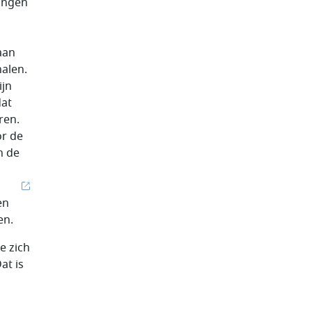
lingen
aan
halen.
ijn
dat
ren.
or de
n de
en
en.
e zich
at is