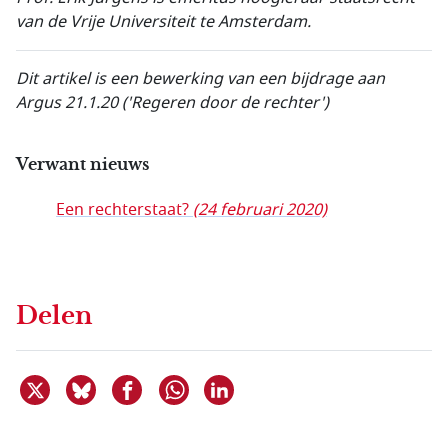
van de Vrije Universiteit te Amsterdam.
Dit artikel is een bewerking van een bijdrage aan
Argus 21.1.20 ('Regeren door de rechter')
Verwant nieuws
Een rechterstaat?
(24 februari 2020)
Delen
Deel dit item op X
Deel dit item op Bluesky
Deel dit item op Facebook
Deel dit item op Linkedin
Delen via WhatsApp