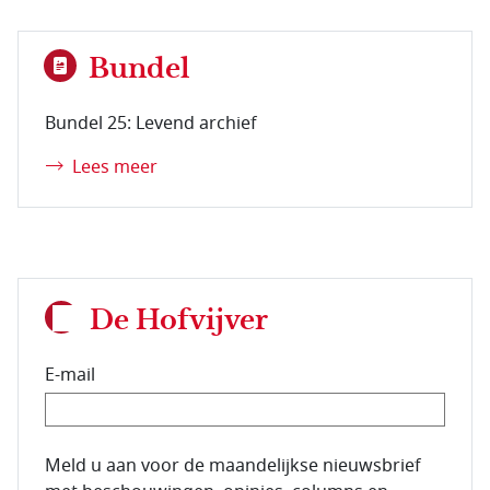
Bundel
Bundel 25: Levend archief
Lees meer
De Hofvijver
E-mail
E-mailadres van de abonnee.
Meld u aan voor de maandelijkse nieuwsbrief