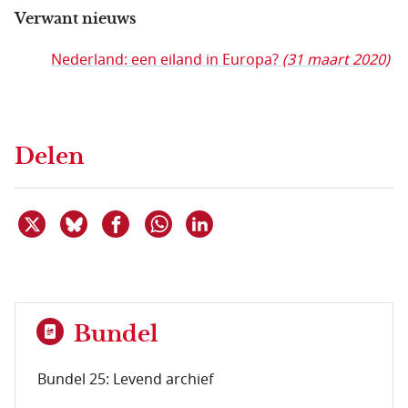
Verwant nieuws
Nederland: een eiland in Europa?
(31 maart 2020)
Delen
Deel dit item op X
Deel dit item op Bluesky
Deel dit item op Facebook
Deel dit item op Linkedin
Delen via WhatsApp
Bundel
Bundel 25: Levend archief