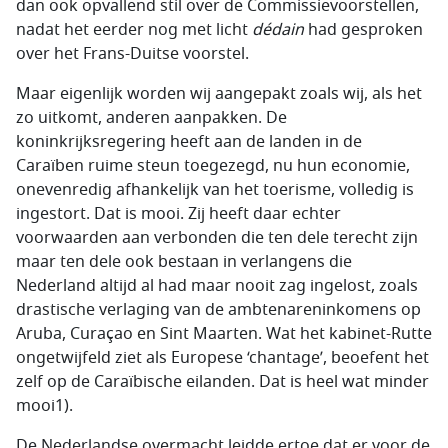
dan ook opvallend stil over de Commissievoorstellen,
nadat het eerder nog met licht
dédain
had gesproken
over het Frans-Duitse voorstel.
Maar eigenlijk worden wij aangepakt zoals wij, als het
zo uitkomt, anderen aanpakken. De
koninkrijksregering heeft aan de landen in de
Caraïben ruime steun toegezegd, nu hun economie,
onevenredig afhankelijk van het toerisme, volledig is
ingestort. Dat is mooi. Zij heeft daar echter
voorwaarden aan verbonden die ten dele terecht zijn
maar ten dele ook bestaan in verlangens die
Nederland altijd al had maar nooit zag ingelost, zoals
drastische verlaging van de ambtenareninkomens op
Aruba, Curaçao en Sint Maarten. Wat het kabinet-Rutte
ongetwijfeld ziet als Europese ‘chantage’, beoefent het
zelf op de Caraïbische eilanden. Dat is heel wat minder
mooi1).
De Nederlandse overmacht leidde ertoe dat er voor de