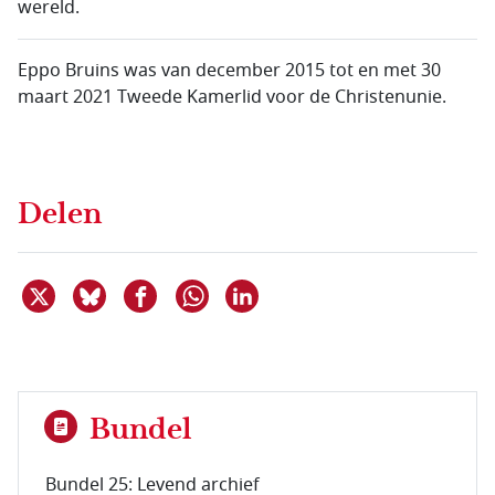
wereld.
Eppo Bruins was van december 2015 tot en met 30
maart 2021 Tweede Kamerlid voor de Christenunie.
Delen
Deel dit item op X
Deel dit item op Bluesky
Deel dit item op Facebook
Deel dit item op Linkedin
Delen via WhatsApp
Bundel
Bundel 25: Levend archief