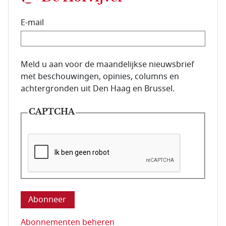
E-mail
E-mailadres van de abonnee.
Meld u aan voor de maandelijkse nieuwsbrief
met beschouwingen, opinies, columns en
achtergronden uit Den Haag en Brussel.
CAPTCHA
Deze vraag is om te controleren dat u een mens be
Abonnementen beheren