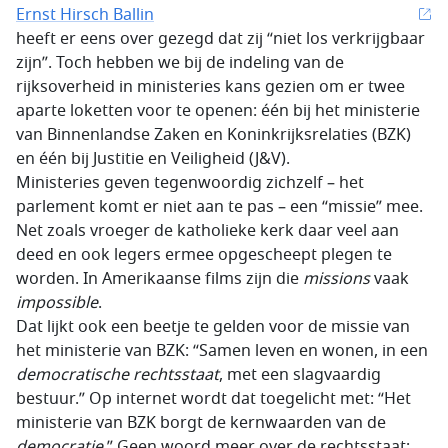
Ernst Hirsch Ballin
heeft er eens over gezegd dat zij “niet los verkrijgbaar
zijn”. Toch hebben we bij de indeling van de
rijksoverheid in ministeries kans gezien om er twee
aparte loketten voor te openen: één bij het ministerie
van Binnenlandse Zaken en Koninkrijksrelaties (BZK)
en één bij Justitie en Veiligheid (J&V).
Ministeries geven tegenwoordig zichzelf – het
parlement komt er niet aan te pas – een “missie” mee.
Net zoals vroeger de katholieke kerk daar veel aan
deed en ook legers ermee opgescheept plegen te
worden. In Amerikaanse films zijn die
missions
vaak
impossible
.
Dat lijkt ook een beetje te gelden voor de missie van
het ministerie van BZK: “Samen leven en wonen, in een
democratische rechtsstaat
, met een slagvaardig
bestuur.” Op internet wordt dat toegelicht met: “Het
ministerie van BZK borgt de kernwaarden van de
democratie
.” Geen woord meer over de rechtsstaat;