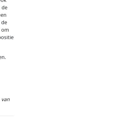
ook
n de
een
n de
, om
positie
en.
 van