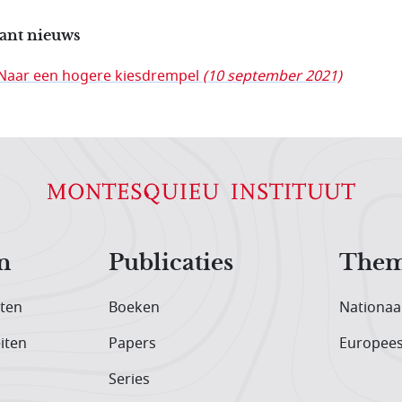
ant nieuws
Naar een hogere kiesdrempel
(10 september 2021)
n
Publicaties
Them
iten
Boeken
Nationaa
iten
Papers
Europee
Series