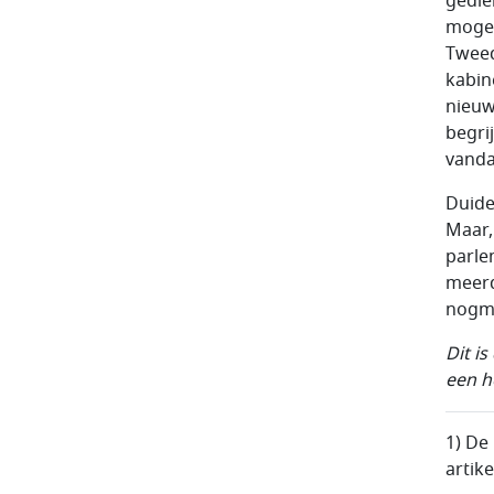
gedie
moge 
Tweed
kabin
nieuw
begrij
vanda
Duide
Maar,
parle
meerd
nogma
Dit i
een h
1) De
artik