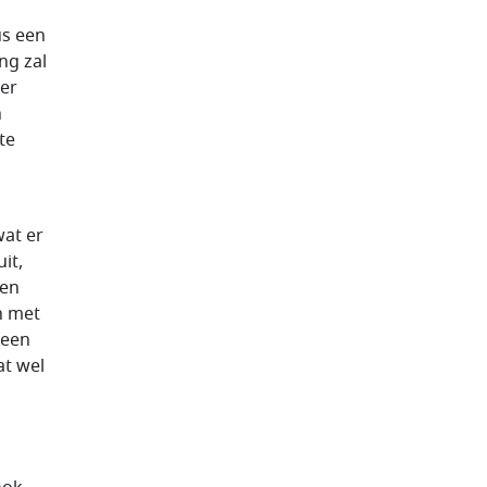
us een
ng zal
er
n
te
wat er
it,
ten
n met
 een
at wel