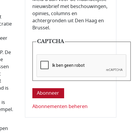
nieuwsbrief met beschouwingen,
opinies, columns en
t
achtergronden uit Den Haag en
cratie
Brussel.
eer
CAPTCHA
P. De
de
ssen
t
Deze vraag is om te controleren dat u ee
t
d is
 is
Abonnementen beheren
empel.
open