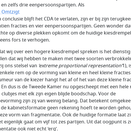
s en zelfs drie eenpersoonspartijen. Als
r Omtzigt
jn conclusie blijft het CDA te verlaten, zijn er bij zijn terugkee
tien fracties en vier eenpersoonspartijen. Geen wonder da
hte op diverse plekken opkomt om de huidige kiesdrempe
eens fors te verhogen.
at wij over een hogere kiesdrempel spreken is het dienstig
ellen dat wij hebben te maken met twee soorten verbrokkeli
ij ons stelsel van
‘extreme proportional representation’
1), i
enkele rem op de vorming van kleine en heel kleine fracties
umeur van de kiezer hangt het af of het van deze kleine frac
 En dus is de Tweede Kamer nu opgescheept met een hele r
e clubjes met elk zijn eigen blijde boodschap. Voor de
tievorming zijn zij van weinig belang. Dat betekent omgeke
n de kabinetsformatie geen rekening hoeft te worden geho
eze vorm van fragmentatie. Ook de huidige formatie laat z
t eigenlijk gaat om vijf tot zes partijen. Uit dat oogpunt is 
ntatie ook niet echt ‘erg’.