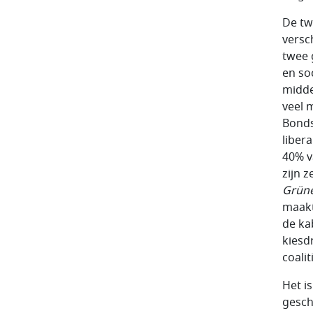
De tw
versch
twee 
en so
midde
veel m
Bonds
liber
40% v
zijn 
Grüne
maakt
de ka
kiesd
coali
Het i
gesch