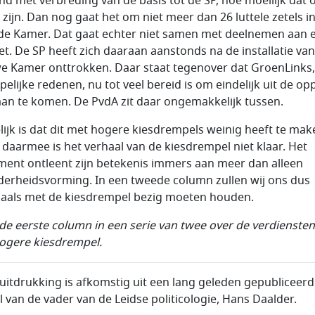
nd met verbreding van de basis tot de SP, hoe moeilijk dat 
zijn. Dan nog gaat het om niet meer dan 26 luttele zetels i
e Kamer. Dat gaat echter niet samen met deelnemen aan 
et. De SP heeft zich daaraan aanstonds na de installatie va
e Kamer onttrokken. Daar staat tegenover dat GroenLinks
pelijke redenen, nu tot veel bereid is om eindelijk uit de op
an te komen. De PvdA zit daar ongemakkelijk tussen.
lijk is dat dit met hogere kiesdrempels weinig heeft te mak
 daarmee is het verhaal van de kiesdrempel niet klaar. Het
ment ontleent zijn betekenis immers aan meer dan alleen
erheidsvorming. In een tweede column zullen wij ons dus
als met de kiesdrempel bezig moeten houden.
s de eerste column in een
serie van twee over de verdiensten
ogere kiesdrempel.
 uitdrukking is afkomstig uit een lang geleden gepubliceerd
el van de vader van de Leidse politicologie, Hans Daalder.