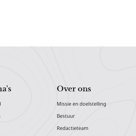
a's
Over ons
l
Missie en doelstelling
s
Bestuur
Redactieteam