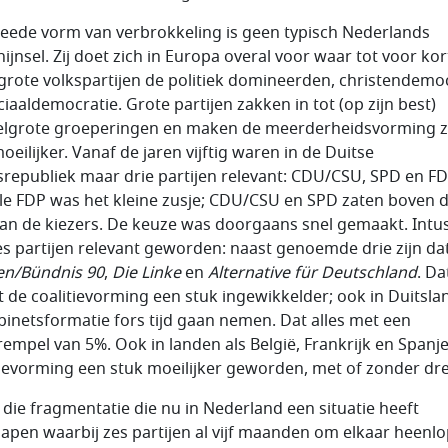
eede vorm van verbrokkeling is geen typisch Nederlands
ijnsel. Zij doet zich in Europa overal voor waar tot voor kor
grote volkspartijen de politiek domineerden, christendemo
ciaaldemocratie. Grote partijen zakken in tot (op zijn best)
lgrote groeperingen en maken de meerderheidsvorming z
oeilijker. Vanaf de jaren vijftig waren in de Duitse
republiek maar drie partijen relevant: CDU/CSU, SPD en FD
ale FDP was het kleine zusje; CDU/CSU en SPD zaten boven 
an de kiezers. De keuze was doorgaans snel gemaakt. Intu
zes partijen relevant geworden: naast genoemde drie zijn da
n/Bündnis 90
,
Die Linke
en
Alternative für Deutschland
. Da
 de coalitievorming een stuk ingewikkelder; ook in Duitslan
binetsformatie fors tijd gaan nemen. Dat alles met een
rempel van 5%. Ook in landen als België, Frankrijk en Spanje
tievorming een stuk moeilijker geworden, met of zonder dr
s die fragmentatie die nu in Nederland een situatie heeft
apen waarbij zes partijen al vijf maanden om elkaar heenl