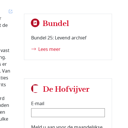
r
Bundel
t de
l
Bundel 25: Levend archief
Lees meer
 vast
ng.
s er
. Van
ties
its
De Hofvijver
erd
E-mail
uden
ien
zulke
E-mailadres van de abonnee.
Meld u aan voor de maandelijkse