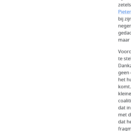
zetel
Piete
bij zi
negen
gedac
maar 
Voord
te st
Dankz
geen 
het h
komt.
klein
coali
dat i
met d
dat he
fragme