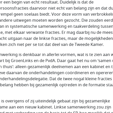
r een begin van echt resultaat. Duidelijk is dat de
rsoonsfracties daarvoor niet echt van belang zijn en dat d
rempel geen soelaas biedt. Voor deze vorm van verbrokkeli
andere uitwegen moeten worden gezocht. Die zouden eerd
an in systematische samenwerking en taakverdeling tusse
se, met elkaar verwante fracties. Er mag daarbij nu de mees
cht uitgaan naar de linkse fracties, maar de mogelijkheden
ken zich niet per se tot dat deel van de Tweede Kamer.
werking is denkbaar in allerlei vormen, wat is te zien aan 
rt bij GroenLinks en de PvdA. Daar gaat het nu om ‘samen u
 thuis’: alleen gezamenlijk deelnemen aan een kabinet en 
ve daarvan de onderhandelingen coördineren en operere
nderhandelingsdelegatie. Dat de twee nogal kleine fracties
l belang hebben bij gezamenlijk optreden in de formatie sta
is overigens of zij uiteindelijk gebaat zijn bij gezamenlijke
ame aan een nieuw kabinet. Linkse samenwerking zou zijn