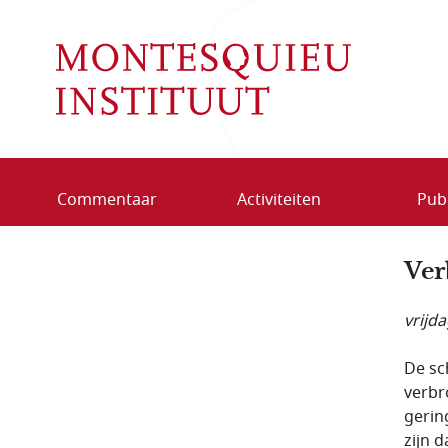
Overslaan en naar de inhoud gaan
Commentaar
Activiteiten
Publ
Ver
vrijd
De sc
verbr
gering
zijn d