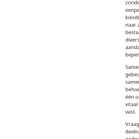
zonde
eenpe
kiesd
naar 
besta
diver
aanda
beper
Samen
gebeu
samen
behoe
één o
vitaa
vast.
Vraag 
deeln