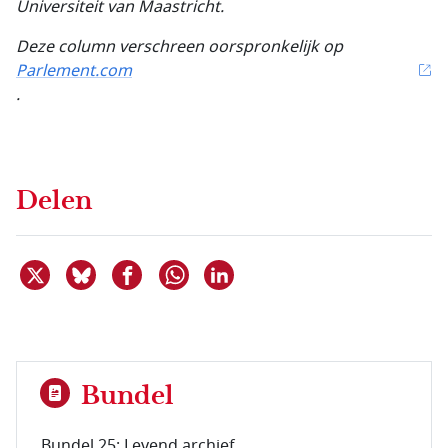
Universiteit van Maastricht.
Deze column verschreen oorspronkelijk op
Parlement.com
.
Delen
Deel dit item op X
Deel dit item op Bluesky
Deel dit item op Facebook
Deel dit item op Linkedin
Delen via WhatsApp
Bundel
Bundel 25: Levend archief