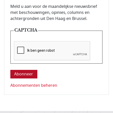
E-mailadres van de abonnee.
Meld u aan voor de maandelijkse nieuwsbrief
met beschouwingen, opinies, columns en
achtergronden uit Den Haag en Brussel.
CAPTCHA
Deze vraag is om te controleren dat u een mens be
Abonnementen beheren