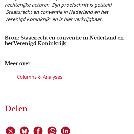
rechterlijke actoren. Zijn proefschrift is getiteld
'Staatsrecht en conventie in Nederland en het
Verenigd Koninkrijk' en is hier verkrijgbaar.
Bron: Staatsrecht en conventie in Nederland en
het Verenigd Koninkrijk
Meer over
Columns & Analyses
Delen
Deel dit item op X
Deel dit item op Bluesky
Deel dit item op Facebook
Deel dit item op Linkedin
Delen via WhatsApp