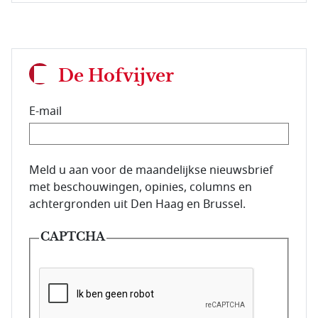
De Hofvijver
E-mail
E-mailadres van de abonnee.
Meld u aan voor de maandelijkse nieuwsbrief
met beschouwingen, opinies, columns en
achtergronden uit Den Haag en Brussel.
CAPTCHA