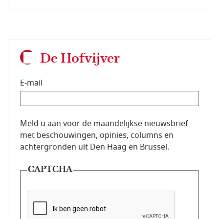
De Hofvijver
E-mail
E-mailadres van de abonnee.
Meld u aan voor de maandelijkse nieuwsbrief
met beschouwingen, opinies, columns en
achtergronden uit Den Haag en Brussel.
CAPTCHA