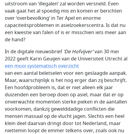
uitstroom van ‘illegalen’ zal worden versneld. Even
vaak gaat het al spoedig mis en komen er berichten
over ‘overbevolking’ in Ter Apel en enorme
capaciteitsproblemen in asielzoekerscentra. Is dat nu
een kwestie van falen of is er misschien iets meer aan
de hand?
In de digitale nieuwsbrief
‘De Hofvijver’
van 30 mei
2022 geeft Karin Geuijen van de Universiteit Utrecht al
een mooi systematisch overzicht
van een aantal beletselen voor een geslaagde aanpak.
Maar, waarschijnlijk is het nog erger dan zij beschrijft.
Een hoofdprobleem is, dat er niet alleen elk jaar
duizenden een beroep doen op asiel, maar dat er op
onverwachte momenten sterke pieken in de aantallen
voorkomen, dankzij gewelddadige conflicten die
mensen massaal op de vlucht jagen. Slechts een heel
klein deel daarvan dringt door tot Nederland, maar
niettemin loopt de emmer telkens over, zoals ook nu