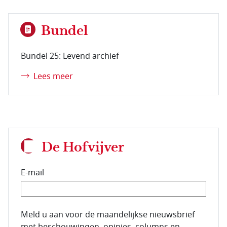
Bundel
Bundel 25: Levend archief
Lees meer
De Hofvijver
E-mail
E-mailadres van de abonnee.
Meld u aan voor de maandelijkse nieuwsbrief