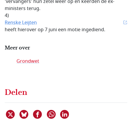
'vervangers' hun zetel weer op en keerden de ex-
ministers terug.
4)
Renske Leijten
heeft hierover op 7 juni een motie ingediend.
Meer over
Grondwet
Delen
Deel dit item op X
Deel dit item op Bluesky
Deel dit item op Facebook
Deel dit item op Linkedin
Delen via WhatsApp