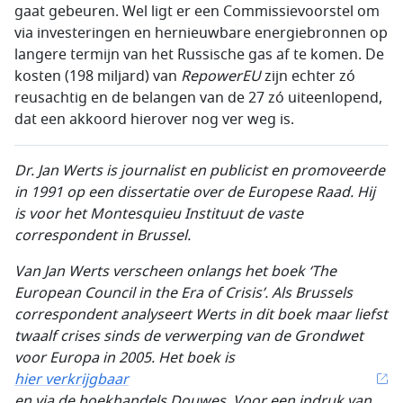
gaat gebeuren. Wel ligt er een Commissievoorstel om
via investeringen en hernieuwbare energiebronnen op
langere termijn van het Russische gas af te komen. De
kosten (198 miljard) van
RepowerEU
zijn echter zó
reusachtig en de belangen van de 27 zó uiteenlopend,
dat een akkoord hierover nog ver weg is.
Dr. Jan Werts is journalist en publicist en promoveerde
in 1991 op een dissertatie over de Europese Raad. Hij
is voor het Montesquieu Instituut de vaste
correspondent in Brussel.
Van Jan Werts verscheen onlangs het boek ‘The
European Council in the Era of Crisis’.
Als Brussels
correspondent analyseert Werts in dit boek maar liefst
twaalf crises sinds de verwerping van de Grondwet
voor Europa in 2005.
Het boek
is
hier verkrijgbaar
en via de boekhandels Douwes
.
Voor een indruk van