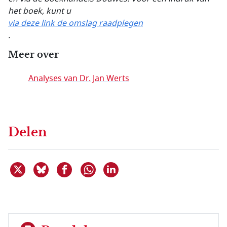
het boek, kunt u
via deze link de omslag raadplegen
.
Meer over
Analyses van Dr. Jan Werts
Delen
Deel dit item op X
Deel dit item op Bluesky
Deel dit item op Facebook
Deel dit item op Linkedin
Delen via WhatsApp