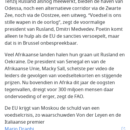
Tenzij Rusland alsnog meewerkt, bieden de haven van
Odessa, noch een alternatieve corridor via de Zwarte
Zee, noch via de Oostzee, een uitweg. “Voedsel is ons
stille wapen in de oorlog”, zegt de voormalige
president van Rusland, Dmitri Medvedev. Poetin komt
alleen te hulp als de EU de sancties versoepelt, maar
dat is in Brussel onbespreekbaar.
Veel Afrikaanse landen halen hun graan uit Rusland en
Oekraïne. De president van Senegal en van de
Afrikaanse Unie, Macky Sall, schetste per video de
leiders de gevolgen van voedseltekorten en stijgende
prijzen. Nu bovendien in Afrika dit jaar de oogsten
tegenvallen, dreigt voor 300 miljoen mensen daar
ondervoeding of erger, zegt de FAO.
De EU krijgt van Moskou de schuld van een
voedselcrisis, zo waarschuwden Von der Leyen en de
Italiaanse premier
Mario Draghi