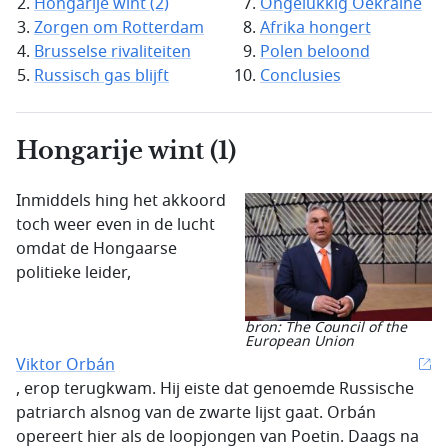
Hongarije wint (2)
Ongelukkig Oekraïne
Zorgen om Rotterdam
Afrika hongert
Brusselse rivaliteiten
Polen beloond
Russisch gas blijft
Conclusies
Hongarije wint (1)
Inmiddels hing het akkoord
toch weer even in de lucht
omdat de Hongaarse
politieke leider,
bron: The Council of the
European Union
Viktor Orbán
, erop terugkwam. Hij eiste dat genoemde Russische
patriarch alsnog van de zwarte lijst gaat. Orbán
opereert hier als de loopjongen van Poetin. Daags na