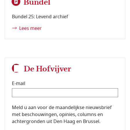
Bundel
Bundel 25: Levend archief
Lees meer
De Hofvijver
E-mail
E-mailadres van de abonnee.
Meld u aan voor de maandelijkse nieuwsbrief
met beschouwingen, opinies, columns en
achtergronden uit Den Haag en Brussel.