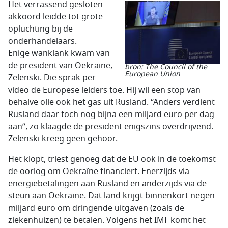
Het verrassend gesloten
akkoord leidde tot grote
opluchting bij de
onderhandelaars.
Enige wanklank kwam van
de president van Oekraïne,
bron: The Council of the
European Union
Zelenski. Die sprak per
video de Europese leiders toe. Hij wil een stop van
behalve olie ook het gas uit Rusland. “Anders verdient
Rusland daar toch nog bijna een miljard euro per dag
aan”, zo klaagde de president enigszins overdrijvend.
Zelenski kreeg geen gehoor.
Het klopt, triest genoeg dat de EU ook in de toekomst
de oorlog om Oekraïne financiert. Enerzijds via
energiebetalingen aan Rusland en anderzijds via de
steun aan Oekraïne. Dat land krijgt binnenkort negen
miljard euro om dringende uitgaven (zoals de
ziekenhuizen) te betalen. Volgens het IMF komt het