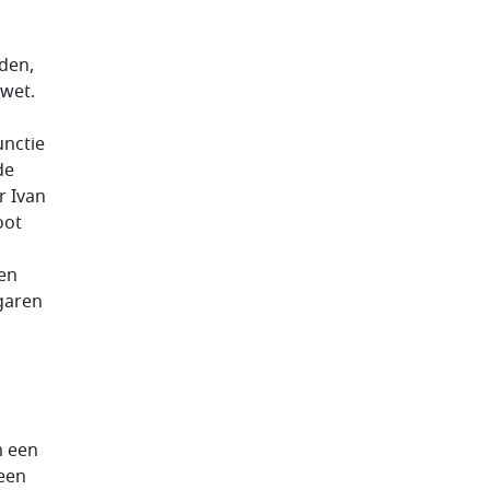
rden,
dwet.
unctie
de
r Ivan
oot
en
lgaren
m een
 een