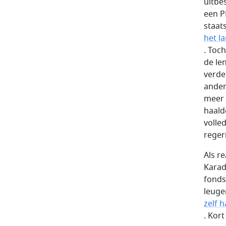
uitbe
een P
staat
het l
. Toc
de le
verde
ander
meer 
haald
volle
reger
Als r
Karad
fonds
leuge
zelf 
. Kort