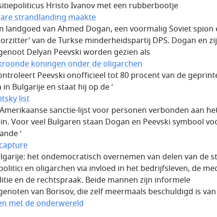
itiepoliticus Hristo Ivanov met een rubberbootje
are strandlanding maakte
n landgoed van Ahmed Dogan, een voormalig Soviet spion 
oorzitter’ van de Turkse minderheidspartij DPS. Dogan en zi
jgenoot Delyan Peevski worden gezien als
roonde koningen onder de oligarchen
controleert Peevski onofficieel tot 80 procent van de geprint
in Bulgarije en staat hij op de ‘
tsky list
n Amerikaanse sanctie-lijst voor personen verbonden aan he
in. Voor veel Bulgaren staan Dogan en Peevski symbool vo
ande ‘
 capture
Bulgarije: het ondemocratisch overnemen van delen van de s
olitici en oligarchen via invloed in het bedrijfsleven, de me
litie en de rechtspraak. Beide mannen zijn informele
enoten van Borisov, die zelf meermaals beschuldigd is van
n met de onderwereld