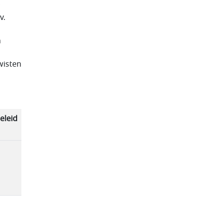
v.
n
wisten
eleid