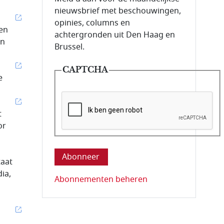
nieuwsbrief met beschouwingen,
opinies, columns en
en
achtergronden uit Den Haag en
jn
Brussel.
CAPTCHA
e
t
or
Deze vraag is om te controleren dat u ee
taat
dia,
Abonnementen beheren