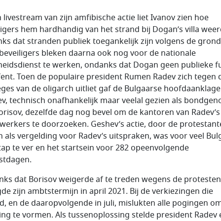
 livestream van zijn amfibische actie liet Ivanov zien hoe
ligers hem hardhandig van het strand bij Dogan’s villa wee
ks dat stranden publiek toegankelijk zijn volgens de gron
beveiligers bleken daarna ook nog voor de nationale
gheidsdienst te werken, ondanks dat Dogan geen publieke f
fent. Toen de populaire president Rumen Radev zich tegen 
leges van de oligarch uitliet gaf de Bulgaarse hoofdaanklage
v, technisch onafhankelijk maar veelal gezien als bondgen
orisov, dezelfde dag nog bevel om de kantoren van Radev’s
erkers te doorzoeken. Geshev’s actie, door de protestant
n als vergelding voor Radev’s uitspraken, was voor veel Bu
tap te ver en het startsein voor 282 opeenvolgende
stdagen.
ks dat Borisov weigerde af te treden wegens de protesten
de zijn ambtstermijn in april 2021. Bij de verkiezingen die
, en de daaropvolgende in juli, mislukten alle pogingen o
ing te vormen. Als tussenoplossing stelde president Radev