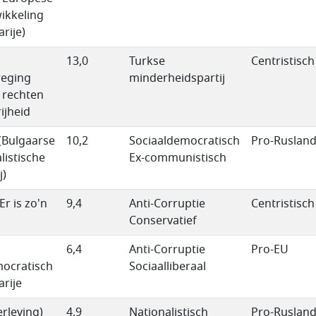
ikkeling
rije)
13,0
Turkse
Centristisch
eging
minderheidspartij
 rechten
ijheid
(Bulgaarse
10,2
Sociaaldemocratisch
Pro-Ruslan
listische
Ex-communistisch
j)
Er is zo'n
9,4
Anti-Corruptie
Centristisch
Conservatief
6,4
Anti-Corruptie
Pro-EU
ocratisch
Sociaalliberaal
arije
erleving)
4,9
Nationalistisch
Pro-Ruslan