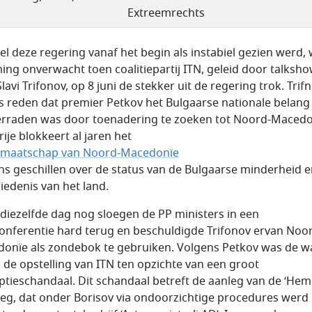
Extreemrechts
l deze regering vanaf het begin als instabiel gezien werd,
ming onverwacht toen coalitiepartij ITN, geleid door talksho
lavi Trifonov, op 8 juni de stekker uit de regering trok. Trif
ls reden dat premier Petkov het Bulgaarse nationale belang
erraden was door toenadering te zoeken tot Noord-Macedo
ije blokkeert al jaren het
dmaatschap van Noord-Macedonïe
s geschillen over de status van de Bulgaarse minderheid e
iedenis van het land.
diezelfde dag nog sloegen de PP ministers in een
onferentie hard terug en beschuldigde Trifonov ervan Noo
onïe als zondebok te gebruiken. Volgens Petkov was de w
 de opstelling van ITN ten opzichte van een groot
ptieschandaal. Dit schandaal betreft de aanleg van de ‘Hem
eg, dat onder Borisov via ondoorzichtige procedures werd