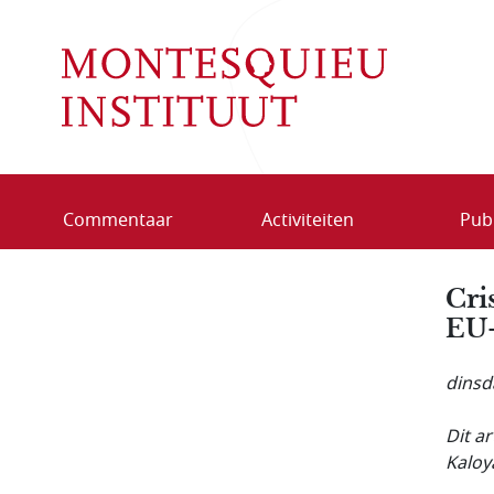
Overslaan en naar de inhoud gaan
Commentaar
Activiteiten
Publ
Cris
EU-
dinsda
Dit a
Kaloya