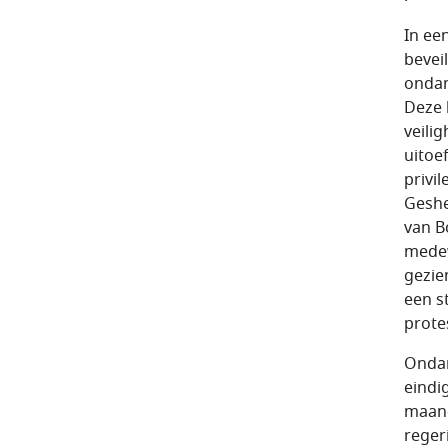
In een
bevei
ondan
Deze 
veili
uitoe
privi
Geshe
van B
medew
gezie
een s
prote
Ondan
eindig
maand
reger