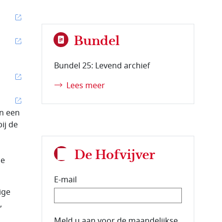
Bundel
Bundel 25: Levend archief
Lees meer
in een
ij de
De Hofvijver
je
E-mail
ige
,
E-mailadres van de abonnee.
Meld u aan voor de maandelijkse