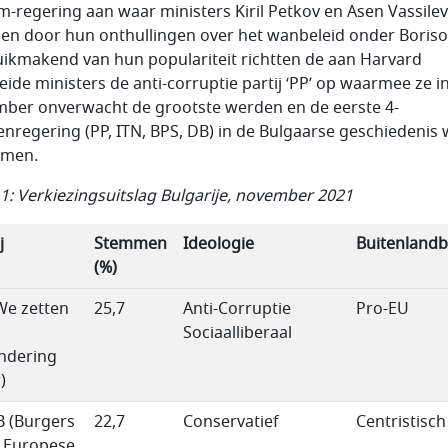
im-regering aan waar ministers Kiril Petkov en Asen Vassilev
len door hun onthullingen over het wanbeleid onder Boriso
ikmakend van hun populariteit richtten de aan Harvard
eide ministers de anti-corruptie partij ‘PP’ op waarmee ze i
ber onverwacht de grootste werden en de eerste 4-
jenregering (PP, ITN, BPS, DB) in de Bulgaarse geschiedenis 
rmen.
 1: Verkiezingsuitslag Bulgarije, november 2021
j
Stemmen
Ideologie
Buitenlandb
(%)
We zetten
25,7
Anti-Corruptie
Pro-EU
Sociaalliberaal
ndering
)
 (Burgers
22,7
Conservatief
Centristisch
 Europese