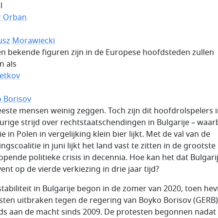
l
r Orban
sz Morawiecki
ren bekende figuren zijn in de Europese hoofdsteden zullen
 als
Petkov
 Borisov
este mensen weinig zeggen. Toch zijn dit hoofdrolspelers 
urige strijd over rechtstaatschendingen in Bulgarije – waarb
ie in Polen in vergelijking klein bier lijkt. Met de val van de
ngscoalitie in juni lijkt het land vast te zitten in de grootste
opende politieke crisis in decennia. Hoe kan het dat Bulgari
ent op de vierde verkiezing in drie jaar tijd?
stabiliteit in Bulgarije begon in de zomer van 2020, toen hev
sten uitbraken tegen de regering van Boyko Borisov (GERB)
jds aan de macht sinds 2009. De protesten begonnen nadat