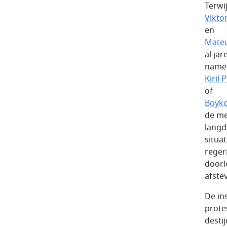
Terwij
Vikto
en
Mateu
al ja
namen
Kiril 
of
Boyko
de me
langd
situat
regeri
doorl
afstev
De in
prote
desti