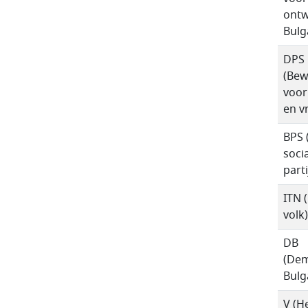
ontw
Bulga
DPS
(Bew
voor
en vr
BPS 
socia
parti
ITN (
volk)
DB
(Dem
Bulg
V (H