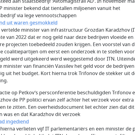
steed aan staatsbedrijf ‘Avtomagistrali AD’. In november m
P minister bekend dat tientallen miljoenen vanuit het
sbedrijf via lege vennootschappen
and uit waren gesmokkeld
h vertelde minister van infrastructuur Grozdan Karadzhov (I
nte van 2022 dat er nog geld naar deze bedrijven vloeide en
re projecten toebedeeld zouden krijgen. Een voorstel van 
e coalitiepartijen om eerst een onderzoek in te stellen voo
geld werd uitgekeerd werd weggestemd door ITN. Uiteinde
e minister van financiën Vassilev het geld voor de bedrijven
dig uit het budget. Kort hierna trok Trifonov de stekker uit d
ing.
eactie op Petkov’s persconferentie beschuldigden Trifonov 
zhov de PP politici ervan zelf achter het verzoek voor extra
en te zitten. Een overheidsdocument liet echter zien dat dit
n was en dat Karadzhov dit verzoek
had ingediend
 hierna verlieten vijf IT parlementariërs en een minister de p