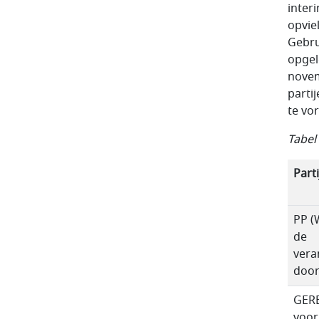
inter
opvie
Gebru
opgel
novem
parti
te vo
Tabel
Parti
PP (
de
vera
door
GERB
voor