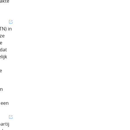
aakte
TN) in
 ze
de
rdat
lijk
e
en
 een
artij