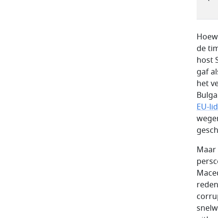
Hoewe
de ti
host S
gaf a
het v
Bulgar
EU-li
wegen
gesch
Maar 
persc
Maced
reden
corru
snelw