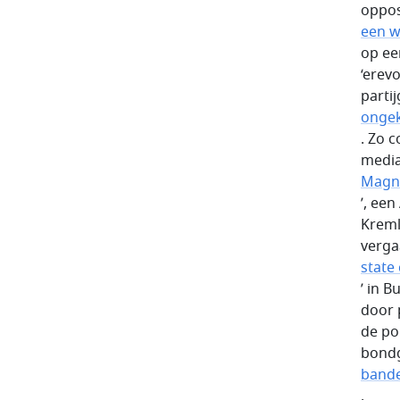
oppos
een w
op ee
‘erev
parti
ongek
. Zo 
media 
Magni
’, ee
Kreml
verga
state
’ in 
door p
de po
bondg
bande
.