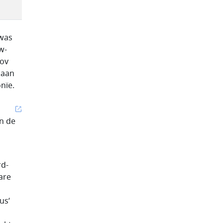
 was
w-
nov
 aan
nïe.
n de
rd-
are
us’