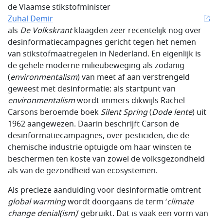
de Vlaamse stikstofminister
Zuhal Demir
als
De Volkskrant
klaagden zeer recentelijk nog over
desinformatiecampagnes gericht tegen het nemen
van stikstofmaatregelen in Nederland. En eigenlijk is
de gehele moderne milieubeweging als zodanig
(
environmentalism
) van meet af aan verstrengeld
geweest met desinformatie: als startpunt van
environmentalism
wordt immers dikwijls Rachel
Carsons beroemde boek
Silent Spring
(
Dode lente
) uit
1962 aangewezen. Daarin beschrijft Carson de
desinformatiecampagnes, over pesticiden, die de
chemische industrie optuigde om haar winsten te
beschermen ten koste van zowel de volksgezondheid
als van de gezondheid van ecosystemen.
Als precieze aanduiding voor desinformatie omtrent
global warming
wordt doorgaans de term ‘
climate
change denial(ism)
’ gebruikt. Dat is vaak een vorm van