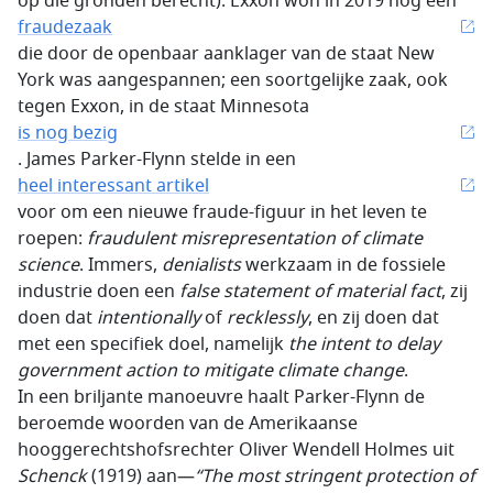
op die gronden berecht). Exxon won in 2019 nog een
fraudezaak
die door de openbaar aanklager van de staat New
York was aangespannen; een soortgelijke zaak, ook
tegen Exxon, in de staat Minnesota
is nog bezig
. James Parker-Flynn stelde in een
heel interessant artikel
voor om een nieuwe fraude-figuur in het leven te
roepen:
fraudulent misrepresentation of climate
science
. Immers,
denialists
werkzaam in de fossiele
industrie doen een
false statement of material fact
, zij
doen dat
intentionally
of
recklessly
, en zij doen dat
met een specifiek doel, namelijk
the intent to delay
government action to mitigate climate change
.
In een briljante manoeuvre haalt Parker-Flynn de
beroemde woorden van de Amerikaanse
hooggerechtshofsrechter Oliver Wendell Holmes uit
Schenck
(1919) aan—
“The most stringent protection of