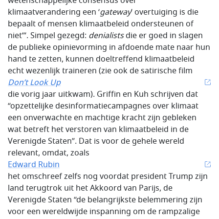
wetenschappelijke consensus over
klimaatverandering een ‘
gateway
’ overtuiging is die
bepaalt of mensen klimaatbeleid ondersteunen of
niet’”. Simpel gezegd:
denialists
die er goed in slagen
de publieke opinievorming in afdoende mate naar hun
hand te zetten, kunnen doeltreffend klimaatbeleid
echt wezenlijk traineren (zie ook de satirische film
Don’t Look Up
die vorig jaar uitkwam). Griffin en Kuh schrijven dat
“opzettelijke desinformatiecampagnes over klimaat
een onverwachte en machtige kracht zijn gebleken
wat betreft het verstoren van klimaatbeleid in de
Verenigde Staten”. Dat is voor de gehele wereld
relevant, omdat, zoals
Edward Rubin
het omschreef zelfs nog voordat president Trump zijn
land terugtrok uit het Akkoord van Parijs, de
Verenigde Staten “de belangrijkste belemmering zijn
voor een wereldwijde inspanning om de rampzalige