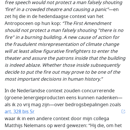
free speech would not protect a man falsely shouting
‘fire!’ in a crowded theatre and causing a panic”
—en
zet hij die in de hedendaagse context van het
Antropoceen op hun kop:
“The First Amendment
should not protect a man falsely shouting "there is no
fire" in a burning building.
A new cause of action for
the fraudulent misrepresentation of climate change
will at least allow figurative firefighters to enter the
theater and assure the patrons inside that the building
is indeed ablaze. Whether those inside subsequently
decide to put the fire out may prove to be one of the
most important decisions in human history.”
In de Nederlandse context zouden concurrerende
(groene-)energieproducten eens kunnen nadenken—
als ik zo vrij mag zijn—over bedrogsbepalingen zoals
art. 328 bis Sr
waar ik in een andere context door mijn collega
Matthijs Nelemans op werd gewezen: “Hij die, om het