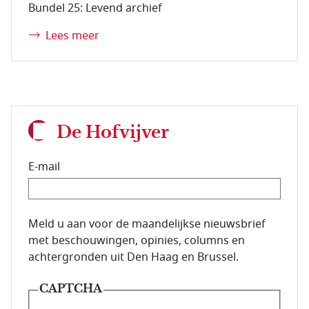
Bundel 25: Levend archief
Lees meer
De Hofvijver
E-mail
E-mailadres van de abonnee.
Meld u aan voor de maandelijkse nieuwsbrief
met beschouwingen, opinies, columns en
achtergronden uit Den Haag en Brussel.
CAPTCHA