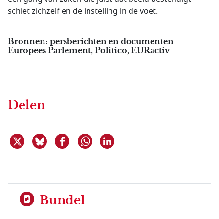
schiet zichzelf en de instelling in de voet.
Bronnen: persberichten en documenten
Europees Parlement, Politico, EURactiv
Delen
Deel dit item op X
Deel dit item op Bluesky
Deel dit item op Facebook
Deel dit item op Linkedin
Delen via WhatsApp
Bundel