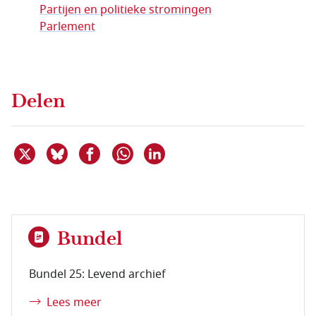
Partijen en politieke stromingen
Parlement
Delen
Deel dit item op X
Deel dit item op Bluesky
Deel dit item op Facebook
Deel dit item op Linkedin
Delen via WhatsApp
Bundel
Bundel 25: Levend archief
Lees meer