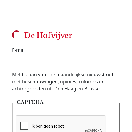
De Hofvijver
E-mail
E-mailadres van de abonnee.
Meld u aan voor de maandelijkse nieuwsbrief
met beschouwingen, opinies, columns en
achtergronden uit Den Haag en Brussel.
CAPTCHA