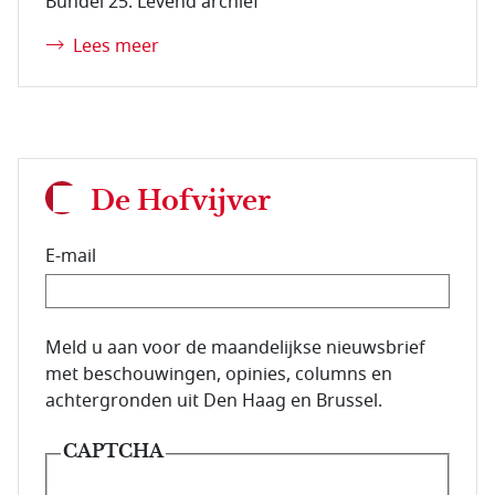
Bundel 25: Levend archief
Lees meer
De Hofvijver
E-mail
E-mailadres van de abonnee.
Meld u aan voor de maandelijkse nieuwsbrief
met beschouwingen, opinies, columns en
achtergronden uit Den Haag en Brussel.
CAPTCHA