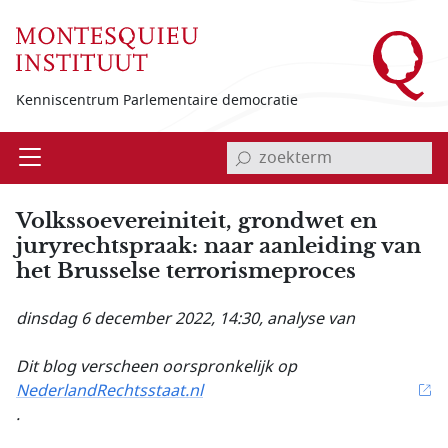
Overslaan en naar de inhoud gaan
Kenniscentrum Parlementaire democratie
invoerveld zoekterm
Open
Menu
Volkssoevereiniteit, grondwet en
juryrechtspraak: naar aanleiding van
het Brusselse terrorismeproces
dinsdag 6 december 2022, 14:30
, analyse van
Dit blog verscheen oorspronkelijk op
NederlandRechtsstaat.nl
.