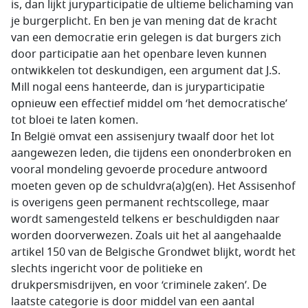
is, dan lijkt juryparticipatie de ultieme belichaming van
je burgerplicht. En ben je van mening dat de kracht
van een democratie erin gelegen is dat burgers zich
door participatie aan het openbare leven kunnen
ontwikkelen tot deskundigen, een argument dat J.S.
Mill nogal eens hanteerde, dan is juryparticipatie
opnieuw een effectief middel om ‘het democratische’
tot bloei te laten komen.
In België omvat een assisenjury twaalf door het lot
aangewezen leden, die tijdens een ononderbroken en
vooral mondeling gevoerde procedure antwoord
moeten geven op de schuldvra(a)g(en). Het Assisenhof
is overigens geen permanent rechtscollege, maar
wordt samengesteld telkens er beschuldigden naar
worden doorverwezen. Zoals uit het al aangehaalde
artikel 150 van de Belgische Grondwet blijkt, wordt het
slechts ingericht voor de politieke en
drukpersmisdrijven, en voor ‘criminele zaken’. De
laatste categorie is door middel van een aantal