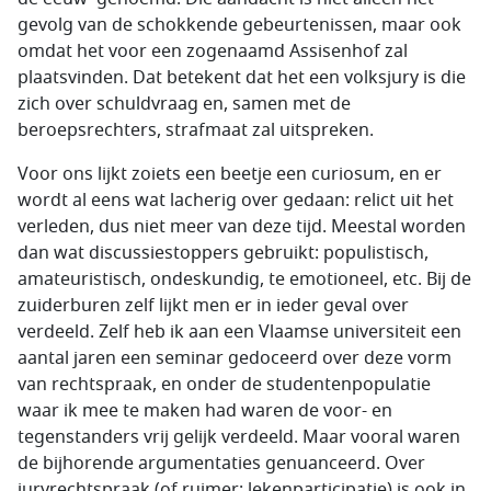
gevolg van de schokkende gebeurtenissen, maar ook
omdat het voor een zogenaamd Assisenhof zal
plaatsvinden. Dat betekent dat het een volksjury is die
zich over schuldvraag en, samen met de
beroepsrechters, strafmaat zal uitspreken.
Voor ons lijkt zoiets een beetje een curiosum, en er
wordt al eens wat lacherig over gedaan: relict uit het
verleden, dus niet meer van deze tijd. Meestal worden
dan wat discussiestoppers gebruikt: populistisch,
amateuristisch, ondeskundig, te emotioneel, etc. Bij de
zuiderburen zelf lijkt men er in ieder geval over
verdeeld. Zelf heb ik aan een Vlaamse universiteit een
aantal jaren een seminar gedoceerd over deze vorm
van rechtspraak, en onder de studentenpopulatie
waar ik mee te maken had waren de voor- en
tegenstanders vrij gelijk verdeeld. Maar vooral waren
de bijhorende argumentaties genuanceerd. Over
juryrechtspraak (of ruimer: lekenparticipatie) is ook in