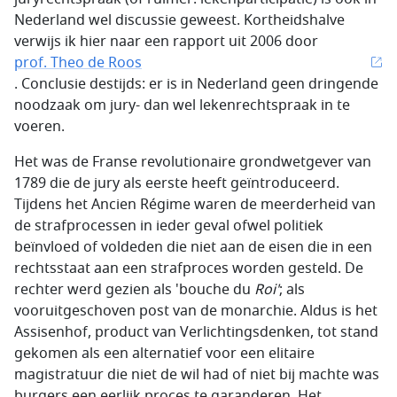
Nederland wel discussie geweest. Kortheidshalve
verwijs ik hier naar een rapport uit 2006 door
prof. Theo de Roos
. Conclusie destijds: er is in Nederland geen dringende
noodzaak om jury- dan wel lekenrechtspraak in te
voeren.
Het was de Franse revolutionaire grondwetgever van
1789 die de jury als eerste heeft geïntroduceerd.
Tijdens het Ancien Régime waren de meerderheid van
de strafprocessen in ieder geval ofwel politiek
beïnvloed of voldeden die niet aan de eisen die in een
rechtsstaat aan een strafproces worden gesteld. De
rechter werd gezien als 'bouche du
Roi'
; als
vooruitgeschoven post van de monarchie. Aldus is het
Assisenhof, product van Verlichtingsdenken, tot stand
gekomen als een alternatief voor een elitaire
magistratuur die niet de wil had of niet bij machte was
burgers een eerlijk proces te garanderen. Het