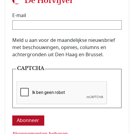
De Hofvijver
E-mail
E-mailadres van de abonnee.
Meld u aan voor de maandelijkse nieuwsbrief
met beschouwingen, opinies, columns en
achtergronden uit Den Haag en Brussel.
CAPTCHA
Deze vraag is om te controleren dat u een mens be
Abonnementen beheren