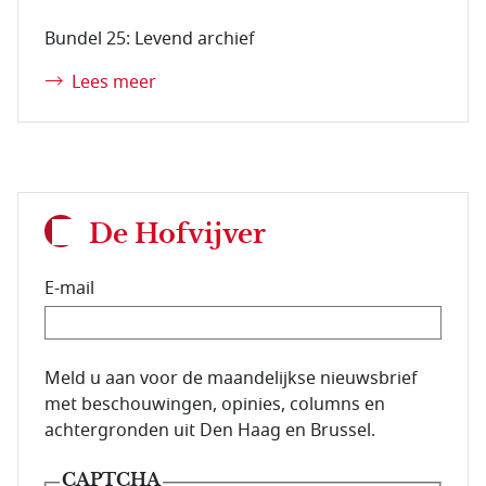
Bundel 25: Levend archief
Lees meer
De Hofvijver
E-mail
E-mailadres van de abonnee.
Meld u aan voor de maandelijkse nieuwsbrief
met beschouwingen, opinies, columns en
achtergronden uit Den Haag en Brussel.
CAPTCHA