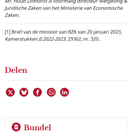
Mr. Huub Linthorst is voormalig directeur Wetgeving &
Juridische Zaken van het Ministerie van Economische
Zaken.
[1] Brief van de minister van BZK van 20 januari 2023,
Kamerstukken II 2022-2023
, 29362, nr. 320.
Delen
Deel dit item op X
Deel dit item op Bluesky
Deel dit item op Facebook
Deel dit item op Linkedin
Delen via WhatsApp
Bundel