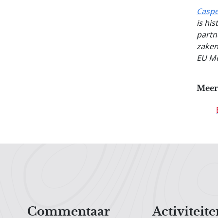
Caspe
is hi
partne
zaken
EU Mo
Meer
Hoofdnavigatiemenu
Commentaar
Activiteite