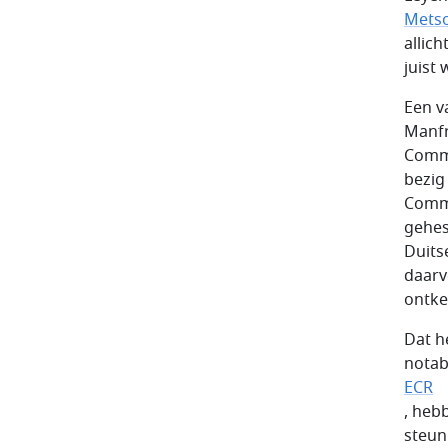
Metso
allic
juist
Een v
Manfr
Commi
bezig
Commi
gehes
Duits
daarv
ontke
Dat h
notab
ECR
, heb
steun