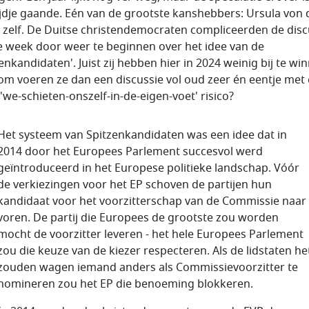
ijdje gaande. Eén van de grootste kanshebbers: Ursula von 
 zelf. De Duitse christendemocraten compliceerden de disc
e week door weer te beginnen over het idee van de
enkandidaten'. Juist zij hebben hier in 2024 weinig bij te wi
m voeren ze dan een discussie vol oud zeer én eentje met
'we-schieten-onszelf-in-de-eigen-voet' risico?
Het systeem van Spitzenkandidaten was een idee dat in
2014 door het Europees Parlement succesvol werd
geïntroduceerd in het Europese politieke landschap. Vóór
de verkiezingen voor het EP schoven de partijen hun
kandidaat voor het voorzitterschap van de Commissie naar
voren. De partij die Europees de grootste zou worden
mocht de voorzitter leveren - het hele Europees Parlement
zou die keuze van de kiezer respecteren. Als de lidstaten he
zouden wagen iemand anders als Commissievoorzitter te
nomineren zou het EP die benoeming blokkeren.