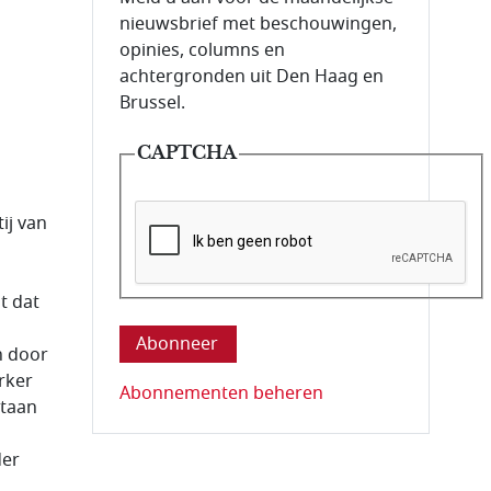
nieuwsbrief met beschouwingen,
opinies, columns en
achtergronden uit Den Haag en
Brussel.
CAPTCHA
ij van
Deze vraag is om te controleren dat u ee
t dat
n door
rker
Abonnementen beheren
staan
der