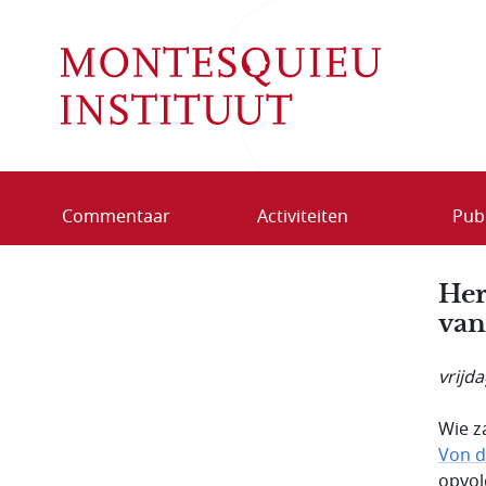
Overslaan en naar de inhoud gaan
Commentaar
Activiteiten
Publ
Her
van
vrijd
Wie z
Von d
opvol