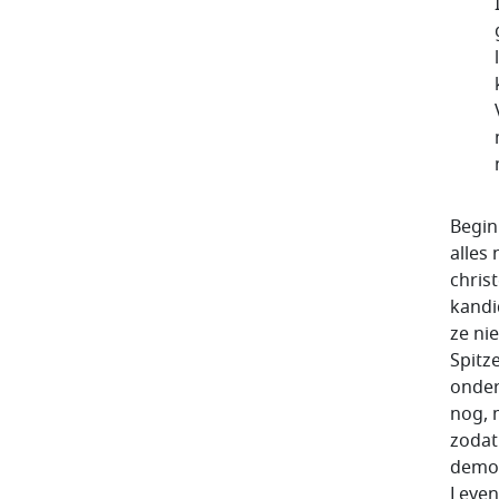
Begin
alles
chris
kandi
ze ni
Spitz
onder
nog, 
zodat
democ
Leyen