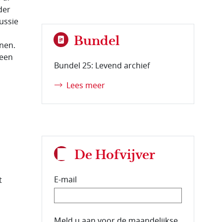
der
ussie
Bundel
nnen.
 een
Bundel 25: Levend archief
Lees meer
De Hofvijver
E-mail
t
E-mailadres van de abonnee.
Meld u aan voor de maandelijkse