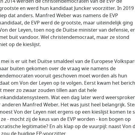
In 2014 werden de christendemocraten van de EVP de
grootste en werd hun kandidaat Juncker voorzitter. In 2019
liep dat anders. Manfred Weber was namens de EVP
kandidaat, de EVP werd de grootste, maar uiteindelijk ging
Von der Leyen, toen nog de Duitse minister van defensie, er
met buit vandoor. Wel christendemocraat, maar ze stond
niet op de kieslijst.
 mei is er uit het Duitse smaldeel van de Europese Volkspart
 naar buiten gekomen over de vraag wie namens de
tendemocraten vooruit geschoven moet worden als hun
daat om Von der Leyen op te volgen. Eerst kwam het berich
et meer zo zwaar zouden tillen aan dat hele
enkandidatensysteem. Wat een dag later werd weersproke
 anderen Manfred Weber. Het was juist heel belangrijk. Ste
moest Von der Leyen niet ergens op een kieslijst komen te 
 ze - mocht zij de keus van de EVP worden - kon bogen op
ratische legitimatie? En als klap op de vuurpijl: naast Von 
 zou de huidige EP-voorzitter