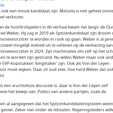
la
ht ook een mooie kandidaat zijn. Metsola is niet geheel ontoe
 wel verkozen.
an de hoofdrolspelers in dit verhaal kwam net langs: de Dui
ed Weber. Hij zag in 2019 als Spitzenkandidaat zijn droom
ssievoorzitter te worden in rook op gaan. Weber is al jare
 zoveel mogelijk invloed uit te oefenen op de verkiezing van
ssievoorzitter in 2024. Zijn machinaties om zelf op het sch
en te worden zijn gestrand. Nu willen Weber maar ook an
e EVP-kopstukken '
kingmaker
' zijn. Ook als Von der Leyen
oor moet wijken. Daar zit oud zeer, hoe hard Weber dat oo
nt.
et een vruchteloze discussie is, daar is Von der Leyen zelf
ene het bewijs van. Politici van andere partijen, zoals de
ben al aangegeven dat het Spitzenkandidatensysteem wein
 geniet. Zeker niet onder de lidstaten. Regeringsleiders will