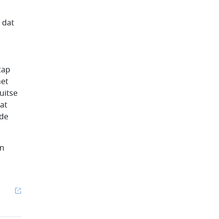
 dat
tap
het
uitse
at
 de
en