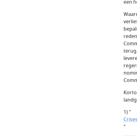
een h
Waaro
verli
bepal
reden
Commi
terug
lever
reger
nomin
Commi
Korto
landge
1) "
Crise
"