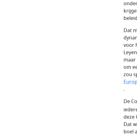
onder
krijg
beleid
Dat m
dynam
voor 
Leyen
maar 
om ee
zou s
Europ
.
De Co
ieder
deze 
Dat w
boel 