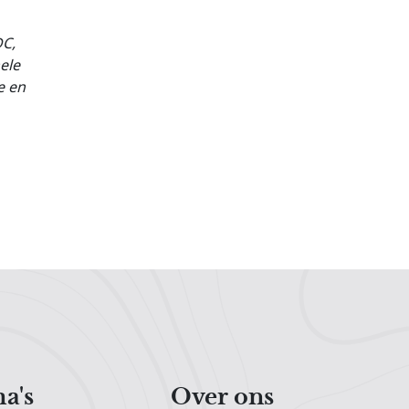
DC,
nele
e en
a's
Over ons