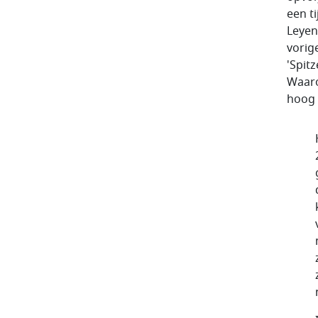
een t
Leyen
vorig
'Spitz
Waaro
hoog 