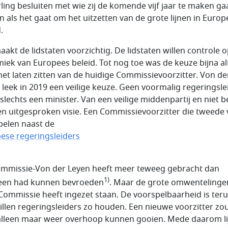
ling besluiten met wie zij de komende vijf jaar te maken ga
en als het gaat om het uitzetten van de grote lijnen in Europ
.
aakt de lidstaten voorzichtig. De lidstaten willen controle 
iek van Europees beleid. Tot nog toe was de keuze bijna alt
het laten zitten van de huidige Commissievoorzitter. Von de
 leek in 2019 een veilige keuze. Geen voormalig regeringsle
slechts een minister. Van een veilige middenpartij en niet 
n uitgesproken visie. Een Commissievoorzitter die tweede 
pelen naast de
ese regeringsleiders
mmissie-Von der Leyen heeft meer teweeg gebracht dan
1)
een had kunnen bevroeden
. Maar de grote omwentelinge
Commissie heeft ingezet staan. De voorspelbaarheid is teru
illen regeringsleiders zo houden. Een nieuwe voorzitter zo
alleen maar weer overhoop kunnen gooien. Mede daarom li