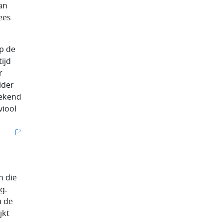
an
ees
op de
ijd
r
ider
bekend
viool
n die
g.
u de
jkt