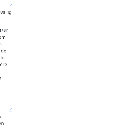
vallig
tser
 om
n
 de
ild
dere
k
ig
en