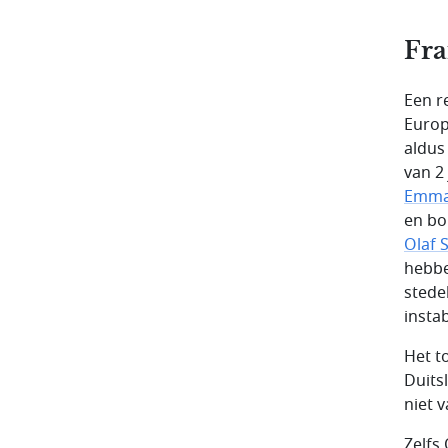
Fra
Een r
Europa
aldus
van 2 
Emma
en bo
Olaf 
hebbe
stede
instab
Het t
Duitsl
niet 
Zelfs