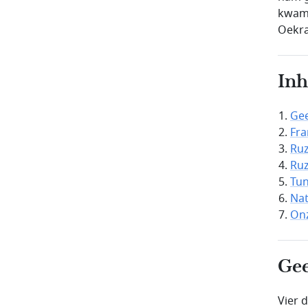
kwam 
Oekraï
In
Gee
Fra
Ruz
Ruz
Tun
Nat
Onz
Gee
Vier 