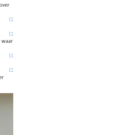
rover
, waar
er