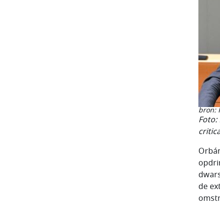
bron: 
Foto:
criti
Orbán
opdri
dwars
de ex
omstr