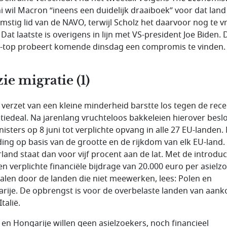
ni wil Macron “ineens een duidelijk draaiboek” voor dat land
mstig lid van de NAVO, terwijl Scholz het daarvoor nog te v
 Dat laatste is overigens in lijn met VS-president Joe Biden. 
top probeert komende dinsdag een compromis te vinden.
ie migratie (1)
 verzet van een kleine minderheid barstte los tegen de rec
tiedeal. Na jarenlang vruchteloos bakkeleien hierover besl
nisters op 8 juni tot verplichte opvang in alle 27 EU-landen.
ding op basis van de grootte en de rijkdom van elk EU-land.
land staat dan voor vijf procent aan de lat. Met de introduc
en verplichte financiële bijdrage van 20.000 euro per asielzo
talen door de landen die niet meewerken, lees: Polen en
rije. De opbrengst is voor de overbelaste landen van aank
Italië.
 en Hongarije willen geen asielzoekers, noch financieel