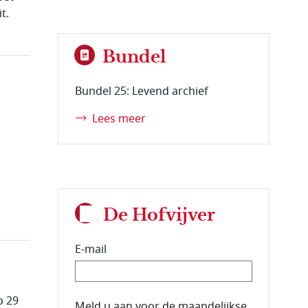
t.
Bundel
Bundel 25: Levend archief
Lees meer
De Hofvijver
E-mail
p 29
E-mailadres van de abonnee.
Meld u aan voor de maandelijkse