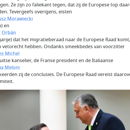
agen. Ze zijn zo faliekant tegen, dat zij de Europese top daa
lden. Tevergeefs overigens, eisten
sz Morawiecki
n) en
r Orbán
arije) dat het migratieberaad naar de Europese Raad komt
en vetorecht hebben. Ondanks smeekbedes van voorzitter
es Michel
Duitse kanselier, de Franse president en de Italiaanse
ia Meloni
kkeerden zij de conclusies. De Europese Raad vereist daarov
miteit.