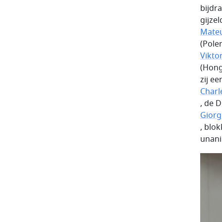
bijdr
gijze
Mateu
(Pole
Vikto
(Hong
zij e
Charl
, de 
Giorg
, blo
unani