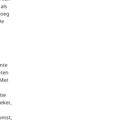
 als
roeg
De
ente
oten
 Met
tie
eker,
omst,