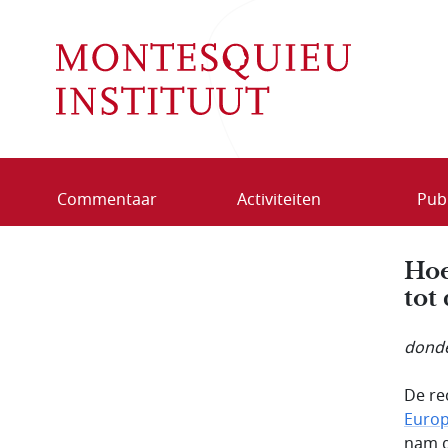
Overslaan en naar de inhoud gaan
Commentaar
Activiteiten
Publ
Hoe
tot
donde
De re
Europ
nam g