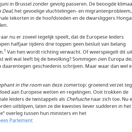
 juni in Brussel zonder gevolg passeren. De beoogde klimaa
 Deal
, het gevoelige vluchtelingen- en migrantenprobleem,
ale tekorten in de hoofdsteden en de dwarsliggers Hongar
len.
raar nu er zoveel tegelijk speelt, dat de Europese leiders
open halfjaar tijdens drie toppen geen besluit van belang
1
n.
Van hen wordt richting verwacht. Of weerspiegelt dit uit
ist wél wat leeft bij de bevolking? Sommigen zien Europa de
 daarentegen geschiedenis schrijven. Maar waar dan wel 
ephant in the room
van deze zomertop: groeiend verzet te
vloed aan Europese wetten en regelingen. Ooit trokken de
nale leiders de twistappels als
Chefsache
naar zich toe. Nu 
rden uitblijven, laten ze die kwesties liever sudderen in het
re” overleg tussen hun ministers en het
ees Parlement