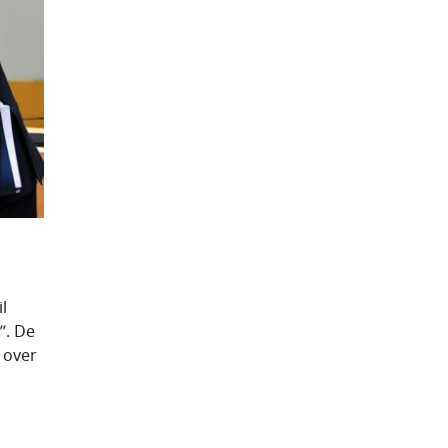
l
”. De
 over