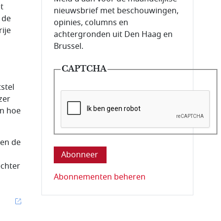
t
nieuwsbrief met beschouwingen,
 de
opinies, columns en
ije
achtergronden uit Den Haag en
Brussel.
CAPTCHA
stel
zer
en hoe
Deze vraag is om te controleren dat u ee
gen de
echter
Abonnementen beheren