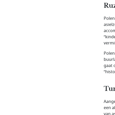
Ruz
Polen
asiel
accom
“kind
vermi
Polen
buurl
gaat 
“hist
Tun
Aange
een a
van a