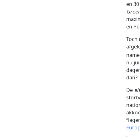
en 30
Green
maxim
en Po
Toch 
afgel
name
nu ju
dagen
dan?
De
el
stort
natio
akkoo
“lage
Europ
.