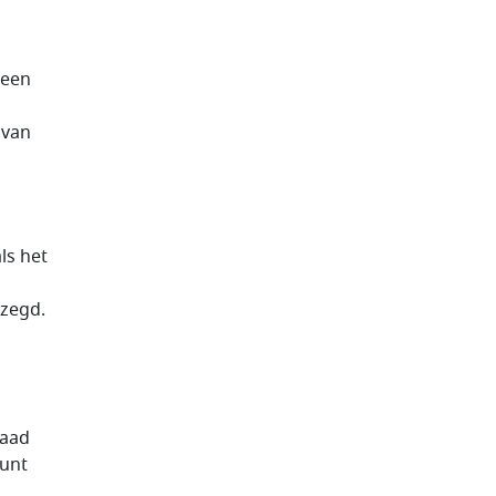
geen
 van
ls het
ezegd.
Raad
punt