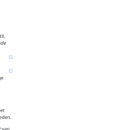
il,
nde
ge
het
eden.
t
van