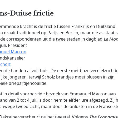
ns-Duitse frictie
emmende kracht is de frictie tussen Frankrijk en Duitsland.
 draait traditioneel op Parijs en Berlijn, maar die as staat st
 de correspondenten uit die twee steden in dagblad
Le Mo
juli. President
nuel Macron
ndskanselier
Scholz
n de handen al vol thuis. De eerste met boze vernielzuchti
lijke jongeren, terwijl Scholz brandjes moet blussen in zijn
iele driepartijencoalitie.
ot in detail voorbereide bezoek van Emmanuel Macron aan
and van 2 tot 4 juli, is door hem te elfder ure afgezegd. Zij 
vanwege tweedracht, maar door de onlusten in de Franse st
 Oekraïne verscheurt nu het tweetal. Volgens
The Economis