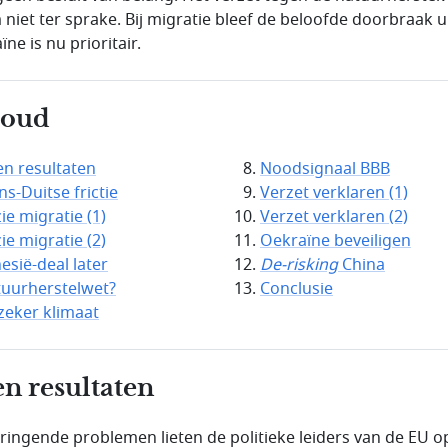
niet ter sprake. Bij migratie bleef de beloofde doorbraak ui
ne is nu prioritair.
houd
n resultaten
Noodsignaal BBB
ns-Duitse frictie
Verzet verklaren (1)
ie migratie (1)
Verzet verklaren (2)
ie migratie (2)
Oekraïne beveiligen
esië-deal later
De-risking
China
uurherstelwet?
Conclusie
eker klimaat
n resultaten
dringende problemen lieten de politieke leiders van de EU o