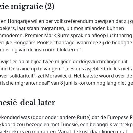
ie migratie (2)
 en Hongarije willen per volksreferendum bewijzen dat zij 
zoekers, laat staan migranten, uit moslimlanden kunnen
moderen. Premier Mark Rutte sprak na afloop luchthartig
erlijke Hongaars-Poolse chantage, waarmee zij de beoogde
ndering van de instroom blokkeren”.
 wijst er op al bijna twee miljoen oorlogsvluchtelingen uit
and Oekraïne op te vangen. ”Lees ons asjeblieft de les niet a
over solidariteit”, zei Morawiecki. Het laatste woord over de
orische migrantendeal” van 8 juni is kortom nog lang niet g
esië-deal later
kondigd was (door onder andere Rutte) dat de Europese 
kkoord zou bezegelen met Tunesië, een belangrijk vertrek
sielzoekers en migranten. Vanaf de kust daar liggen er al