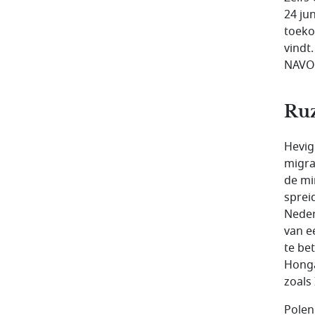
24 ju
toeko
vindt.
NAVO-
Ruz
Hevig
migra
de mi
sprei
Neder
van e
te be
Honga
zoals 
Polen