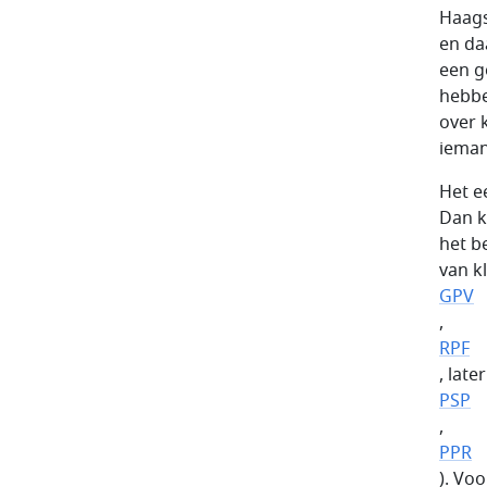
Haags
en da
een g
hebbe
over 
ieman
Het e
Dan k
het b
van kl
GPV
,
RPF
, late
PSP
,
PPR
). Voo