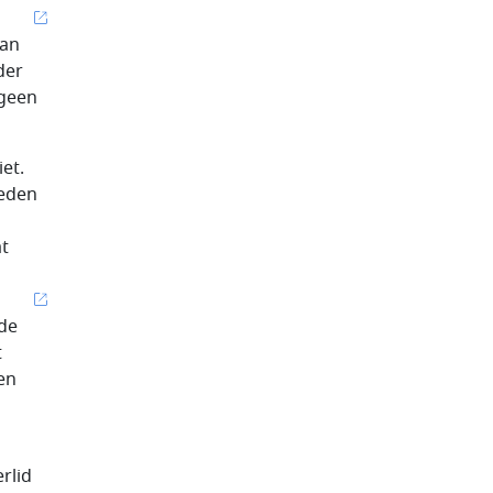
van
der
 geen
et.
leden
at
 de
t
en
rlid