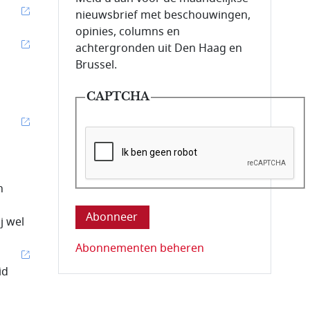
nieuwsbrief met beschouwingen,
opinies, columns en
achtergronden uit Den Haag en
Brussel.
CAPTCHA
Deze vraag is om te controleren dat u ee
n
j wel
Abonnementen beheren
id