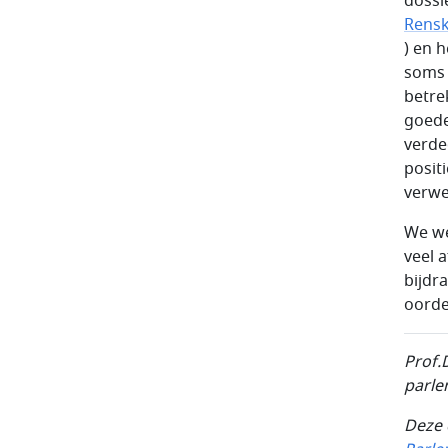
dossi
Rensk
) en 
soms 
betre
goede
verde
posit
verwe
We we
veel 
bijdr
oorde
Prof.
parle
Deze 