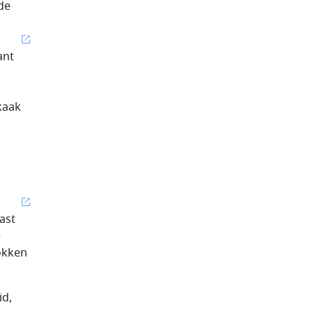
 de
ant
kaak
ast
e
rokken
id,