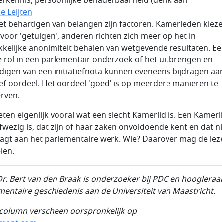
erkennis, persoonlijke benaderbaarheid (denk aan
e Leijten
het behartigen van belangen zijn factoren. Kamerleden kiez
voor 'getuigen', anderen richten zich meer op het in
kkelijke anonimiteit behalen van wetgevende resultaten. E
 rol in een parlementair onderzoek of het uitbrengen en
digen van een initiatiefnota kunnen eveneens bijdragen aa
ief oordeel. Het oordeel 'goed' is op meerdere manieren te
rven.
ten eigenlijk vooral wat een slecht Kamerlid is. Een Kamerl
afwezig is, dat zijn of haar zaken onvoldoende kent en dat n
aagt aan het parlementaire werk. Wie? Daarover mag de leze
len.
Dr.
Bert van den Braak is onderzoeker bij PDC en hoogleraa
mentaire geschiedenis aan de Universiteit van
Maastricht.
column verscheen oorspronkelijk op