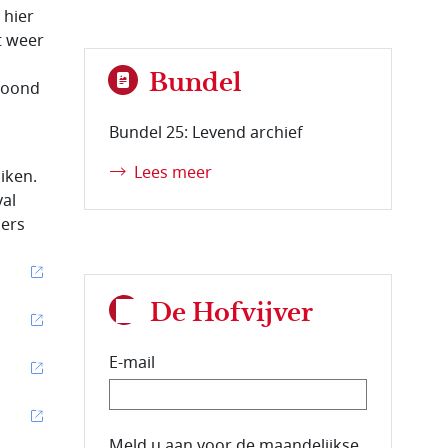
 hier
t weer
n
Bundel
etoond
Bundel 25: Levend archief
Lees meer
iken.
al
gers
De Hofvijver
E-mail
E-mailadres van de abonnee.
Meld u aan voor de maandelijkse