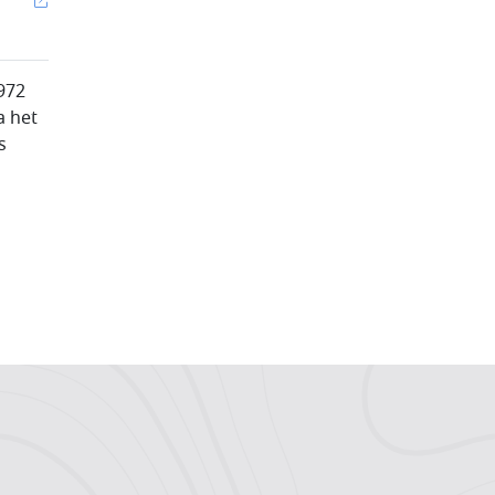
1972
a het
s