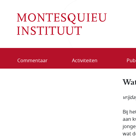
Overslaan en naar de inhoud gaan
Commentaar
Activiteiten
Publ
Wat
vrijd
Bij h
aan k
jonge
wat d