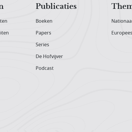
n
Publicaties
Them
iten
Boeken
Nationaa
iten
Papers
Europee
Series
De Hofvijver
Podcast