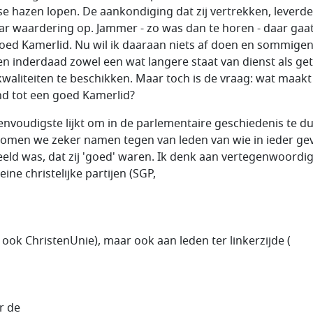
e hazen lopen. De aankondiging dat zij vertrekken, leverde
ar waardering op. Jammer - zo was dan te horen - daar gaa
oed Kamerlid. Nu wil ik daaraan niets af doen en sommige
n inderdaad zowel een wat langere staat van dienst als g
kwaliteiten te beschikken. Maar toch is de vraag: wat maakt
d tot een goed Kamerlid?
envoudigste lijkt om in de parlementaire geschiedenis te du
omen we zeker namen tegen van leden van wie in ieder gev
eeld was, dat zij 'goed' waren. Ik denk aan vertegenwoordi
eine christelijke partijen (SGP,
r ook ChristenUnie), maar ook aan leden ter linkerzijde (
r de