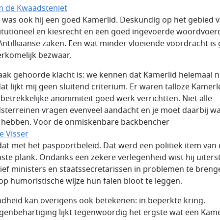
m de Kwaadsteniet
h was ook hij een goed Kamerlid. Deskundig op het gebied 
itutioneel en kiesrecht en een goed ingevoerde woordvoer
Antilliaanse zaken. Een wat minder vloeiende voordracht is
rkomelijk bezwaar.
aak gehoorde klacht is: we kennen dat Kamerlid helemaal ni
at lijkt mij geen sluitend criterium. Er waren talloze Kamer
 betrekkelijke anonimiteit goed werk verrichtten. Niet alle
dsterreinen vragen evenveel aandacht en je moet daarbij w
 hebben. Voor de onmiskenbare backbencher
e Visser
dat met het paspoortbeleid. Dat werd een politiek item van
ste plank. Ondanks een zekere verlegenheid wist hij uiters
tief ministers en staatssecretarissen in problemen te breng
op humoristische wijze hun falen bloot te leggen.
dheid kan overigens ook betekenen: in beperkte kring.
genbehartiging lijkt tegenwoordig het ergste wat een Kame