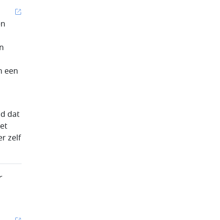
en
en
n een
id dat
iet
r zelf
r