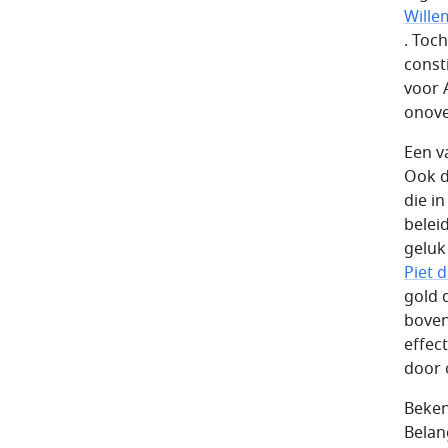
Wille
. Toc
const
voor 
onove
Een v
Ook d
die in
belei
geluk
Piet d
gold 
boven
effec
door 
Beken
Belan