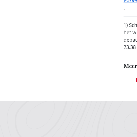
Parl
.
1) Sc
het w
debat
23.38
Meer
Hoofdnavigatiemenu