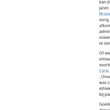
kan d
jaren
Broos
vurig
afkom
admin
oneer
te st
Of een
omvan
voorb
Carla
. Onv
was z
ethie
bij pa
Goede