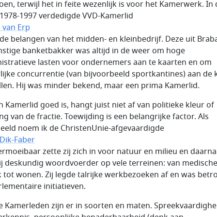
oen, terwijl het in feite wezenlijk is voor het Kamerwerk. In
 1978-1997 verdedigde VVD-Kamerlid
 van Erp
 de belangen van het midden- en kleinbedrijf. Deze uit Brab
stige banketbakker was altijd in de weer om hoge
istratieve lasten voor ondernemers aan te kaarten en om
lijke concurrentie (van bijvoorbeeld sportkantines) aan de 
ellen. Hij was minder bekend, maar een prima Kamerlid.
 Kamerlid goed is, hangt juist niet af van politieke kleur of
g van de fractie. Toewijding is een belangrijke factor. Als
eeld noem ik de ChristenUnie-afgevaardigde
 Dik-Faber
ermoeibaar zette zij zich in voor natuur en milieu en daarna
ij deskundig woordvoerder op vele terreinen: van medisch
k tot wonen. Zij legde talrijke werkbezoeken af en was bet
rlementaire initiatieven.
 Kamerleden zijn er in soorten en maten. Spreekvaardighe