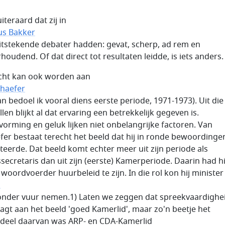
iteraard dat zij in
s Bakker
itstekende debater hadden: gevat, scherp, ad rem en
houdend. Of dat direct tot resultaten leidde, is iets anders.
ht kan ook worden aan
chaefer
an bedoel ik vooral diens eerste periode, 1971-1973). Uit die
llen blijkt al dat ervaring een betrekkelijk gegeven is.
vorming en geluk lijken niet onbelangrijke factoren. Van
fer bestaat terecht het beeld dat hij in ronde bewoordinge
teerde. Dat beeld komt echter meer uit zijn periode als
ssecretaris dan uit zijn (eerste) Kamerperiode. Daarin had hi
 woordvoerder huurbeleid te zijn. In die rol kon hij minister
k
 onder vuur nemen.1) Laten we zeggen dat spreekvaardighe
aagt aan het beeld 'goed Kamerlid', maar zo'n beetje het
deel daarvan was ARP- en CDA-Kamerlid