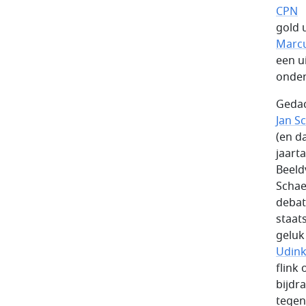
CPN
gold u
Marcu
een u
onder
Gedac
Jan S
(en d
jaarta
Beeld
Schae
debat
staat
geluk
Udin
flink
bijdr
tegen